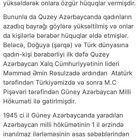
yüksəldərək onlara özgür hüquqlar vermişdir.
Bununla da Quzey Azərbaycanda qadınların
azadlıq bayrağı göylərə yüksəltilmiş və onlar
da kişilərlə bərabər hüquqlar əldə etmişlər.
Beləcə, Doğuya (şərqə) və Türk dünyasına
qadın-kişi bərabərliyi ilk dəfə Quzey
Azərbaycan Xalq Cümhuriyyətinin lideri
Məmməd Əmin Rəsulzadə ardından Atatürk
tərəfindən Türkiyəmizdə və sonra M.C
Pişəvəri tərəfindən Güney Azərbaycan Milli
Hökuməti ilə gətirlmişdir.
1945 ci il Güney Azərbaycanda yaradılan
Azərbaycan milli hökümətinin 1 il ərzində
inanılmaz ilərləməsinin əsas səbəblərindən