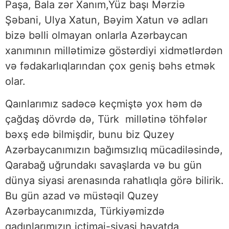
Paşa, Bala zər Xanım,Yüz başı Mərziə
Şəbani, Ulya Xatun, Bəyim Xatun və adları
bizə bəlli olmayan onlarla Azərbaycan
xanımının millətimizə göstərdiyi xidmətlərdən
və fədakarlıqlarından çox geniş bəhs etmək
olar.
Qaınlarımız sadəcə keçmiştə yox həm də
çağdaş dövrdə də, Türk millətinə töhfələr
bəxş edə bilmişdir, bunu biz Quzey
Azərbaycanımızın bağımsızlıq mücadiləsində,
Qarabağ uğrundakı savaşlarda və bu gün
dünya siyasi arenasında rahatlıqla görə bilirik.
Bu gün azad və müstəqil Quzey
Azərbaycanımızda, Türkiyəmizdə
qadınlarımızın ictimai-siyasi həyatda