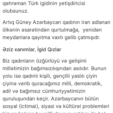
qəhrəman Türk igidinin yetişdiricisi
olubsunuz.
Artıq Güney Azərbaycan qadının iran adlanan
ölkənin əsarətindən qurtulmağa, yenidən
meydanlara qayıtma vaxtı gəlib çatmışıdr.
Əziz xanımlar, İgid Qızlar
Biz qadınların özğürlüyü və gelişimi
millətimizin bağımsızılıqından asılıdır. Bunun
yolu isə qadınlı kişili, gənçlili yaslılı çiyin
çiyinə verib quracağımız milli, demokratik,
adil və bağımsız cümhuriyyətimizin
quruluşundan keçir. Azərbaycanın bütün
sosyal (ictimai), siyasi və kültürəl problemləri