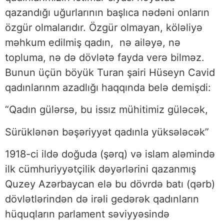
qazandığı uğurlarının başlıca nədəni onların
özgür olmalarıdır. Özgür olmayan, köləliyə
məhkum edilmiş qadın, nə ailəyə, nə
topluma, nə də dövlətə fayda verə bilməz.
Bunun üçün böyük Turan şairi Hüseyn Cavid
qadınlarınm azadlığı haqqında belə demişdi:
“Qadın gülərsə, bu issız mühitimiz güləcək,
Sürüklənən bəşəriyyət qadınla yüksələcək”
1918-ci ildə doğuda (şərq) və islam aləmində
ilk cümhuriyyətçilik dəyərlərini qazanmış
Quzey Azərbaycan elə bu dövrdə batı (qərb)
dövlətlərindən də irəli gedərək qadınların
hüquqların parlament səviyyəsində