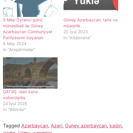
9 May Öyrənci günü
Güney Azərbaycan: tarix və
münasibəti ilə Güney
müasirlik
Azərbaycan Cümhuriyyət
20 İyul 2023
Partiyasının bəyanatı
In "Kitabxana"
8 May 2024
In "Araşdırmalar"
GATƏŞ -dən irana
xəbərdarlıq
24 İyul 2025
In "Bildirilər"
Tagged
Azərbaycan
,
Azəri
,
Guney azerbaycan
,
kadın
,
qadın
,
Urmu
,
xanımlar