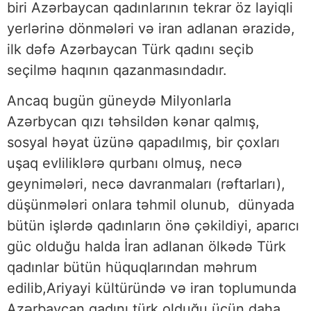
biri Azərbaycan qadınlarının tekrar öz layiqli
yerlərinə dönmələri və iran adlanan ərazidə,
ilk dəfə Azərbaycan Türk qadını seçib
seçilmə haqının qazanmasındadır.
Ancaq bugün güneydə Milyonlarla
Azərbycan qızı təhsildən kənar qalmış,
sosyal həyat üzünə qapadılmış, bir çoxları
uşaq evliliklərə qurbanı olmuş, necə
geynimələri, necə davranmaları (rəftarları),
düşünmələri onlara təhmil olunub, dünyada
bütün işlərdə qadınların önə çəkildiyi, aparıcı
güc olduğu halda İran adlanan ölkədə Türk
qadınlar bütün hüquqlarından məhrum
edilib,Ariyayi kültüründə və iran toplumunda
Azərbaycan qadını türk olduğu üçün daha