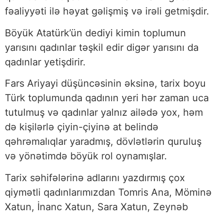
fəaliyyəti ilə həyat gəlişmiş və irəli getmişdir.
Böyük Atatürk’ün dediyi kimin toplumun
yarısını qadınlar təşkil edir digər yarısını da
qadınlar yetişdirir.
Fars Ariyayi düşüncəsinin əksinə, tarix boyu
Türk toplumunda qadının yeri hər zaman uca
tutulmuş və qadınlar yalnız ailədə yox, həm
də kişilərlə çiyin-çiyinə at belində
qəhrəmalıqlar yaradmış, dövlətlərin quruluş
və yönətimdə böyük rol oynamışlar.
Tarix səhifələrinə adlarını yazdırmış çox
qiymətli qadınlarımızdan Tomris Ana, Möminə
Xatun, İnanc Xatun, Sara Xatun, Zeynəb