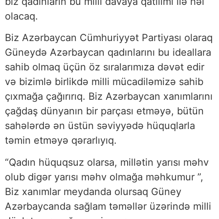
biz qadınların bu milli davaya qatılımı ilə həl
olacaq.
Biz Azərbaycan Cümhuriyyət Partiyası olaraq
Güneydə Azərbaycan qadınlarını bu ideallara
sahib olmaq üçün öz sıralarımıza dəvət edir
və bizimlə birlikdə milli mücadiləmizə sahib
çıxmağa çağırırıq. Biz Azərbaycan xanımlarını
çağdaş dünyanın bir parçası etməyə, bütün
sahələrdə ən üstün səviyyədə hüquqlarla
təmin etməyə qərarlıyıq.
“Qadın hüquqsuz olarsa, millətin yarısı məhv
olub digər yarısı məhv olmağa məhkumur ”,
Biz xanımlar meydanda olursaq Güney
Azərbaycanda sağlam təməllər üzərində milli