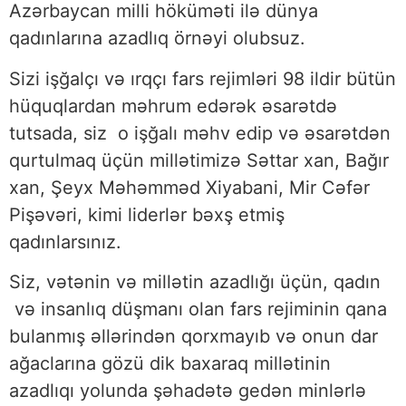
Azərbaycan milli höküməti ilə dünya
qadınlarına azadlıq örnəyi olubsuz.
Sizi işğalçı və ırqçı fars rejimləri 98 ildir bütün
hüquqlardan məhrum edərək əsarətdə
tutsada, siz o işğalı məhv edip və əsarətdən
qurtulmaq üçün millətimizə Səttar xan, Bağır
xan, Şeyx Məhəmməd Xiyabani, Mir Cəfər
Pişəvəri, kimi liderlər bəxş etmiş
qadınlarsınız.
Siz, vətənin və millətin azadlığı üçün, qadın
və insanlıq düşmanı olan fars rejiminin qana
bulanmış əllərindən qorxmayıb və onun dar
ağaclarına gözü dik baxaraq millətinin
azadlıqı yolunda şəhadətə gedən minlərlə