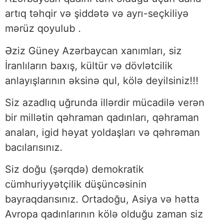
artıq təhqir və şiddətə və ayrı-seçkiliyə
mərüz qoyulub .
Əziz Güney Azərbaycan xanımları, siz
İranlıların baxış, kültür və dövlətcilik
anlayışlarının əksinə qul, kölə deyilsiniz!!!
Siz azadlıq uğrunda illərdir mücadilə verən
bir millətin qəhraman qadınları, qəhraman
anaları, igid həyat yoldaşları və qəhrəman
bacılarısınız.
Siz doğu (şərqdə) demokratik
cümhuriyyətçilik düşüncəsinin
bayraqdarısınız. Ortadoğu, Asiya və hətta
Avropa qadınlarının kölə olduğu zaman siz