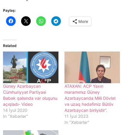
Paylaş:
More
Related
Güney Azərbaycan
ATAXAN: ACP Yaxın
Cümhuriyyət Partiyasi
məramımız Güney
Babək qalsında var oluşunu
Azərbaycanda Milli Dövlət
açıqladı- Video
və uzaq hədəfimiz Bütöv
14 İyul 2020
Azərbaycan birliyidir”.
In "Xəbərlər"
11 İyul 2023
In "Xəbərlər"