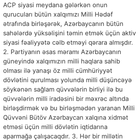
ACP siyasi meydana gələrkən onun
qurucuları bütün xalqımızı Milli Hədəf
ətrafında birləşərək, Azərbaycanın bütün
sahələrdə yüksəlişini təmin etmək üçün aktiv
siyasi fəaliyyətə cəlb etməyi qərara almışdır.
2. Partiyanın əsas məramı Azərbaycanın
güneyində xalqımızın milli haqlara sahib
olması ilə yanaşı öz milli cümhüriyyət
dövlətini qurulması yolunda milli düşüncəyə
söykənən sağlam qüvvələrin birliyi ilə bu
qüvvələrin milli iradəsini bir məxrəc altında
birləşdirmək və bu birləşmədən yaranan Milli
Qüvvəni Bütöv Azərbaycan xalqına xidmət
etməsi üçün milli dövlətin iqtidarına
aparmağa çalışacaqdır. 3. Hər bir millətin