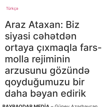
Türkçə
Araz Ataxan: Biz
siyasi cəhətdən
ortaya çıxmaqla fars-
molla rejiminin
arzusunu gözündə
qoyduğumuzu bir
daha bəyan edirik
BAYRAQDAR MEDİA
– Güney Azərbaycan