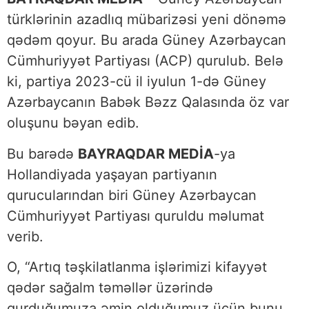
türklərinin azadlıq mübarizəsi yeni dönəmə
qədəm qoyur. Bu arada Güney Azərbaycan
Cümhuriyyət Partiyası (ACP) qurulub. Belə
ki, partiya 2023-cü il iyulun 1-də Güney
Azərbaycanın Babək Bəzz Qalasında öz var
oluşunu bəyan edib.
Bu barədə
BAYRAQDAR MEDİA
-ya
Hollandiyada yaşayan partiyanın
qurucularından biri Güney Azərbaycan
Cümhuriyyət Partiyası quruldu məlumat
verib.
O, “Artıq təşkilatlanma işlərimizi kifayyət
qədər sağalm təməllər üzərində
qurduğumuza əmin olduğumuz üçün bunu