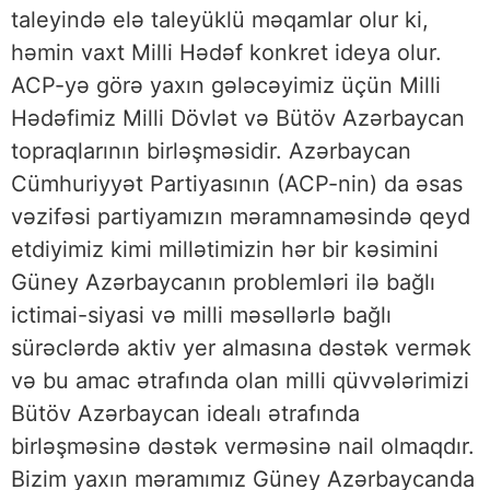
taleyində elə taleyüklü məqamlar olur ki,
həmin vaxt Milli Hədəf konkret ideya olur.
ACP-yə görə yaxın gələcəyimiz üçün Milli
Hədəfimiz Milli Dövlət və Bütöv Azərbaycan
topraqlarının birləşməsidir. Azərbaycan
Cümhuriyyət Partiyasının (ACP-nin) da əsas
vəzifəsi partiyamızın məramnaməsində qeyd
etdiyimiz kimi millətimizin hər bir kəsimini
Güney Azərbaycanın problemləri ilə bağlı
ictimai-siyasi və milli məsəllərlə bağlı
sürəclərdə aktiv yer almasına dəstək vermək
və bu amac ətrafında olan milli qüvvələrimizi
Bütöv Azərbaycan idealı ətrafında
birləşməsinə dəstək verməsinə nail olmaqdır.
Bizim yaxın məramımız Güney Azərbaycanda