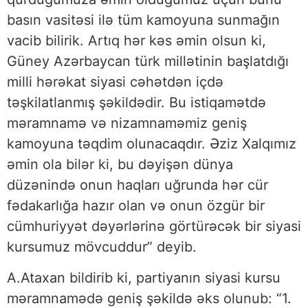
basın vasitəsi ilə tüm kamoyuna sunmağın
vacib bilirik. Artıq hər kəs əmin olsun ki,
Güney Azərbaycan türk millətinin başlatdığı
milli hərəkat siyasi cəhətdən içdə
təşkilatlanmış şəkildədir. Bu istiqamətdə
məramnamə və nizamnaməmiz geniş
kamoyuna təqdim olunacaqdır. Əziz Xalqımız
əmin ola bilər ki, bu dəyişən dünya
düzənində onun haqları uğrunda hər cür
fədakarlığa hazır olan və onun özgür bir
cümhuriyyət dəyərlərinə görtürəcək bir siyasi
kursumuz mövcuddur” deyib.
A.Ataxan bildirib ki, partiyanın siyasi kursu
məramnamədə geniş şəkildə əks olunub: “1.