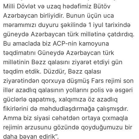
Milli Dövlət və uzaq hədəfimiz Bütöv
Azərbaycan birliyidir. Bunun üçün uca
məramımızı duyuru şəkilində 1 iyul tarixində
güneydə Azərbaycan türk millətinə çatdırdıq.
Bu amaclada biz ACP-nin kamoyuna
təqdimatını Güneydə Azərbaycan türk
millətinin Bəzz qalasını ziyarət etdiyi gün
təqdim etdik. Düzdür, Bəzz qalası
ziyarətindən qorxuya düşmüş Fars rejimi son
illər azadlıq qalasının yollarını polis və əsgəri
güclərlə qapatmış, xalqımıza öz azadlıq
fikirlərini də məhdudlaşdırmağa çalışmışdır.
Amma biz siyasi cəhətdən ortaya çıxmaqla
rejimin arzusunu gözündə qoyduğumuzu bir
daha bəyan edirik”.