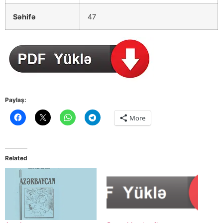
Səhifə
47
Paylaş:
More
Related