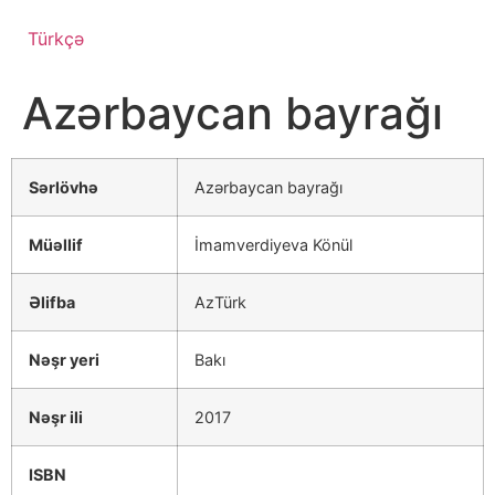
Türkçə
Azərbaycan bayrağı
Sərlövhə
Azərbaycan bayrağı
Müəllif
İmamverdiyeva Könül
Əlifba
AzTürk
Nəşr yeri
Bakı
Nəşr ili
2017
ISBN