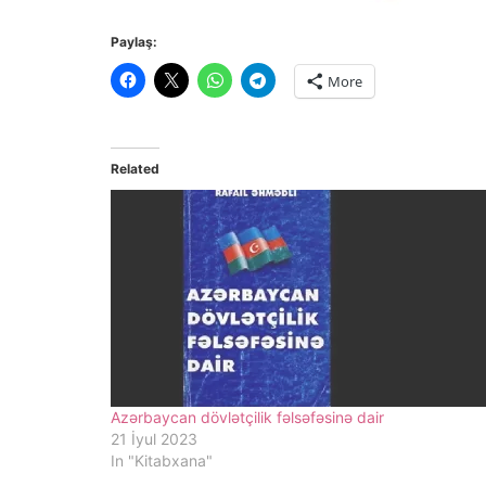
Paylaş:
More
Related
Azərbaycan dövlətçilik fəlsəfəsinə dair
21 İyul 2023
In "Kitabxana"