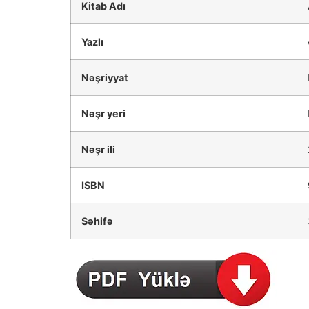
Kitab Adı
Yazlı
Nəşriyyat
Nəşr yeri
Nəşr ili
ISBN
Səhifə