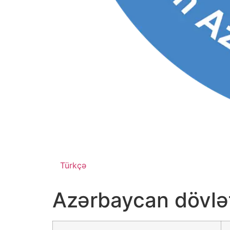
Türkçə
Azərbaycan dövlətç