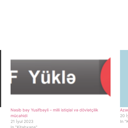
Nəsib bəy Yusifbəyli – milli istiqlal və dövlətçilik
Azə
mücahidi
20 İ
21 İyul 2023
In "
In "Kitabxana"