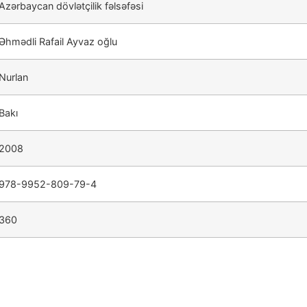
Azərbaycan dövlətçilik fəlsəfəsi
Əhmədli Rafail Ayvaz oğlu
Nurlan
Bakı
2008
978-9952-809-79-4
360