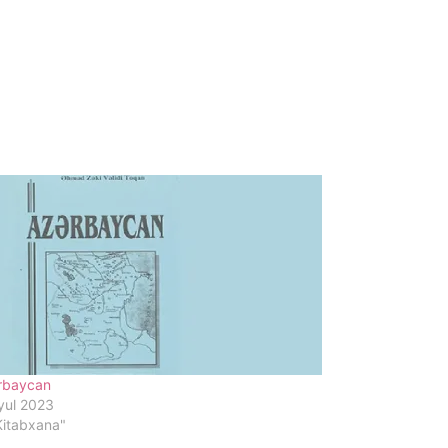
rbaycan
yul 2023
Kitabxana"