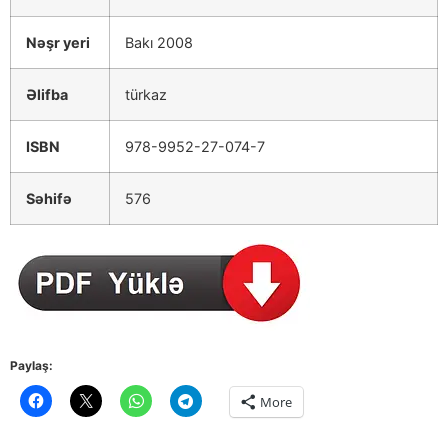
Nəşr yeri
Bakı 2008
Əlifba
türkaz
ISBN
978-9952-27-074-7
Səhifə
576
Paylaş:
More