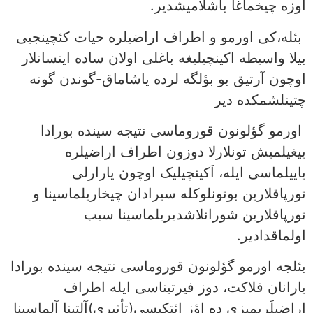
اوزه چیخماغا باشلامیشدیر.
بئله،کی اورمو و اطراف اراضیلره حیات کئچینجیی
بیلا واسیطه‌‌ اکینچیلیغه باغلی اولان ساده اینسانلار
اوچون آرتیق بو بؤلگه لرده یاشاماق-گوندن گونه
چتینلشمکده دیر ‌
اورمو گؤلونون قوروماسی نتیجه سینده بورادا
ییغیلمیش تونلارلا دوزون اطراف اراضیلره
یاییلماسی ایله، اَکینچیلیک اوچون یارارلی
تورپاقلارین بوتونلوکله سیرادان چیخاریلماسینا و
تورپاقلارین شورانلاشدیریلماسینا سبب
اولماقدادیر.
بئلجه اورمو گؤلونون قوروماسی نتیجه سینده بورادا
یارانان فلاکت، دوز فیرتیناسی ایله اطراف
اراضیلَریمیزی ده اؤز اِئتکیسی(تأثیری)آلتینا آلماسینا