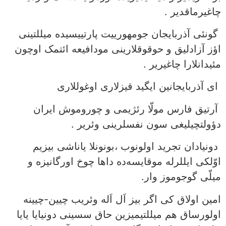
چاغیرماقدیر .
گونئی آذربایجان جومهورییت پارتییسیده میللتینی
اؤز آزادلیق و حوقوقلارینی مودافیعه ائتمک اوچون
مئیدانلارا چاغیریر .
ای آذربایجانین ایگید قیزلاری اوغوللاری
آرتیق فارس مولّا رئژیمی و چوروموش ایران
دؤولتچیلیغی سون نفسلرینی وئریر .
دونیادان تجرید اولونوب ،بونونلا یاناشی بیزیم
اوّلکی ایللرله موقایسه‌ده داها چوخ اورگانیزه و
میلّی گوجوموز وار.
امین اولاق کی اگر بیز اَل اَله وئریب چیین-چیینه
اولورساق هم میللتیمیزین حاق سسینی دونیایا یایا