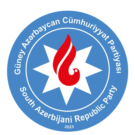
Ski
t
conten