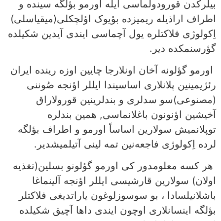
بیلَرکدن قورودولماسی ایله اورمو بؤلگه سینده و
اطراف اراذیله ریمیزده بؤیوک اؤلچکلی(میقیاسلی)
اِکولوژی فلاکتلره یول آچماسی ایندی آیدین شکیلده
گؤرسنمکده دیر.
اورمو گؤلونه آخان اونلارجا چایین اوزه رینده ایران
رئژیمینین پلانلاری اساسیندا ایللر اؤنجه صُوننی
(مصنوعی)سو سدلری و بندلرینین قورولاراق
آخیشین اؤنونون باغلانماسی, همین بندلره
توپلانمیش سولارین اساساً اورمو و اطراف بؤلگه
لرده اِکولوژی فاجعه‌‌نین تمه لینی آتیلمیشدیر.
هر کسه معلومدور کی اورمو گؤلونو بسلین(تغذیه
اولان) سولارین قارشیسی ایللر اؤنجه آلینماغا
باشلانیلسادا ، بو سوسوزلوغون یاراتدیغی فلاکتلر
بؤلگه اینسانلاری اوچون ایندی داها آچیق شکیلده