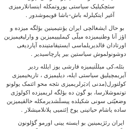
سئچکیلیک سیاستی یوروتمکله اینسانلارمیزی
آغیر ایتکیلرله باش-باشا قویموشدور .
بو حال ایشغالچی ایران یؤنتیمینین بؤلگه میزده و
اؤز آنا وطنیمیزده میلّی کیملیییمیزین و وارلیغیمیزین
اورتادان قالدیریلماسی ایستیقامتینده آپاردیغی
دوشونولموش سیاستین بیر پارچاسیدیر .
بئله،کی میللَتیمیزه قارشی یوز ایلله ردیر
آیریمچیلیق سیاستی ایله، دیلیمیزی ، تاریخیمیزی
کولتورل(مدنی )ديَرلریمیزی نئجه محو ائتمک یولونو
توتموشلارسا، بو گون ده بؤلگه لریمیزده اکولوژی
وضعيّتی سونی شکیلده پیسلَشدیرمکله خالقیمیزین
ساده یاشام حیاتینی یوخ اِئتمیی پلانلامیشلار .
ایران رئژیمینین بو ایسته یینی اورمو گؤلونون