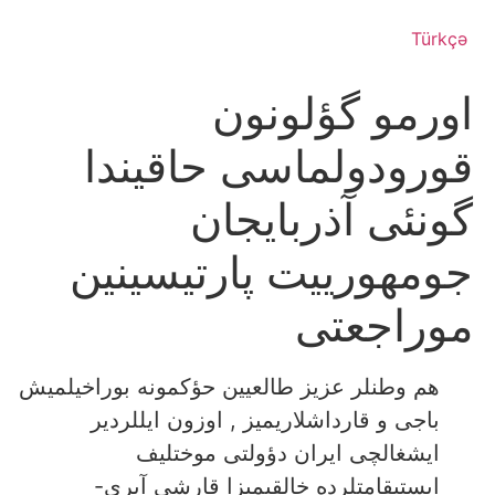
Türkçə
اورمو گؤلونون
قورودولماسی حاقیندا
گونئی آذربایجان
جومهورییت پارتیسینین
موراجعتی
هم وطنلر عزیز طالعیین حؤکمونه بوراخیلمیش
باجی و قارداشلاریمیز , اوزون ایللردیر
ایشغالچی ایران دؤولتی موختلیف
ایستیقامتلرده خالقیمیزا قارشی آیری-