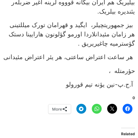
بیلیریک هم ایران بیگانه قوووه لرینه آغیر ضربله‌ر
یئندیره بیلریک.
بیز جمهوریتچیلر، ایگید و قهرامان تورک میللتینی
هر زامان مئیدانلاردا اورمو گؤلونون هارایینا دستک
گؤسترمیه چاغیریریق .
هر ساعت اعتراض ساعتی، هر یئر اعتراض مئیدانی
حؤرمتله ،
آ.ج.پ-نین یؤنه تیم قورولو
0
More
Related