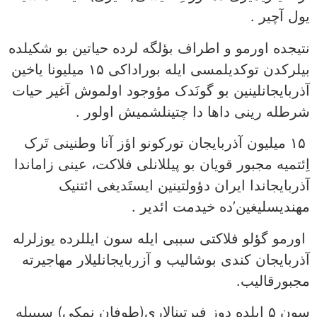
یول آچیر .
نتیجده اورمو و اطراف بؤلگه لرده حیاتین بو شکیلده
بیلرکدن توکدیلمسی ایله بوراداکی ۱۵ میلیونا یاخین
آذربایجانلینین بو گونَدک مؤوجود اولموش آغیر حیات
شرطله رینی داها دا چتینلشمیش اولور .
۱۵ میلیون آذربایجان تورکونو اؤز آنا وطنینی تَرک
اِئتمیه مجبور قویان بو پیللانلی فلاکت، عینی زاماندا
آذربایجاندا ایران دؤولتینین ایستَدیغی ائتنیک
مهندیسلیغین’ده خیدمت ائدیر .
اورمو گؤلو فلاکتی سببی ایله سون ایللرده یوزلرله
آذربایجان کندی بوشالیب و آزربایجانلیلار مهاجیرته
مجبورقالیب.
سون ۵ ایلده دوز فیرتینالاری(طوفان نمکی) سببیله