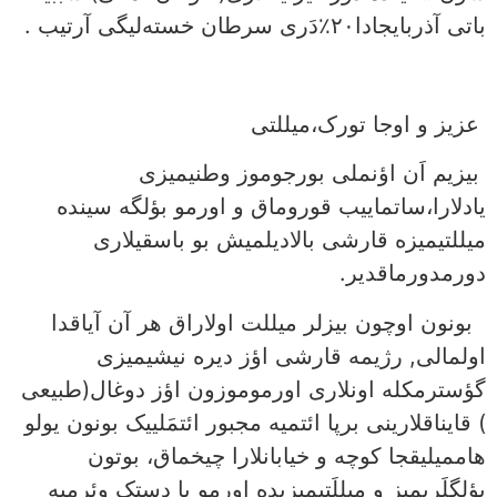
باتی آذربایجادا۲۰٪دَری سرطان خسته‌لیگی آرتیب .
عزیز و اوجا تورک،میللتی
بیزیم اَن اؤنملی بورجوموز وطنیمیزی
یادلارا،ساتماییب قوروماق و اورمو بؤلگه سینده
میللتیمیزه قارشی بالادیلمیش بو باسقیلاری
دورمدورماقدیر.
بونون اوچون بیزلر میللت اولاراق هر آن آیاقدا
اولمالی, رژیمه قارشی اؤز دیره نیشیمیزی
گؤسترمکله اونلاری اورموموزون اؤز دوغال(طبیعی
) قایناقلارینی برپا ائتمیه مجبور ائتمَلییک بونون یولو
هاممیلیقجا کوچه و خیابانلارا چیخماق، بوتون
بؤلگلَریمیز و میللَتیمیزیده اورمو یا دستک وئرمیه