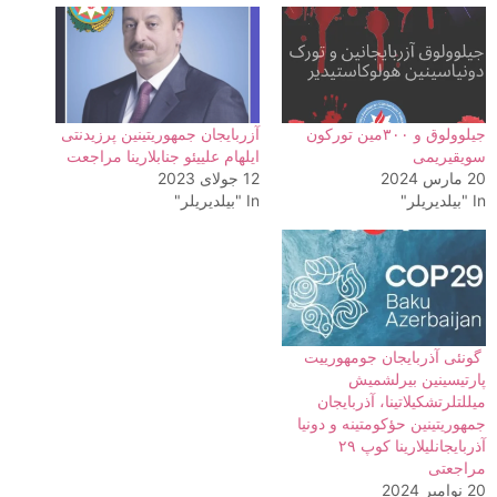
جیلوولوق و ۳۰۰مین تورکون
آزربایجان جمهوریتینین پرزیدنتی
سویقیریمی
ایلهام علییئو جنابلارینا مراجعت
20 مارس 2024
12 جولای 2023
In "بیلدیریلر"
In "بیلدیریلر"
گونئی آذربایجان جومهورییت
پارتیسینین بیرلشمیش
میللتلرتشکیلاتینا، آذربایجان
جمهوریتینین حؤکومتینه و دونیا
آذربایجانلیلارینا کوپ ۲۹
مراجعتی
20 نوامبر 2024