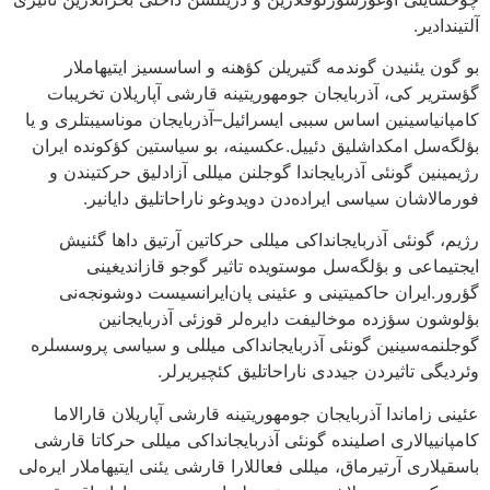
آلتیندادیر.
بو گون یئنیدن گوندمه گتیریلن کؤهنه و اساسسیز ایتیهاملار
گؤستریر کی، آذربایجان جومهوریتینه قارشی آپاریلان تخریبات
کامپانیاسینین اساس سببی ایسرائیل–آذربایجان موناسیبتلری و یا
بؤلگه‌سل امکداشلیق دئییل.عکسینه، بو سیاستین کؤکونده ایران
رژیمینین گونئی آذربایجاندا گوجلنن میللی آزادلیق حرکتیندن و
فورمالاشان سیاسی ایراده‌دن دویدوغو ناراحاتلیق دایانیر.
رژیم، گونئی آذربایجانداکی میللی حرکاتین آرتیق داها گئنیش
ایجتیماعی و بؤلگه‌سل موستویده تاثیر گوجو قازاندیغینی
گؤرور.ایران حاکمیتینی و عئینی پان‌ایرانسیست دوشونجه‌نی
بؤلوشون سؤزده موخالیفت دایره‌لر قوزئی آذربایجانین
گوجلنمه‌سینین گونئی آذربایجانداکی میللی و سیاسی پروسسلره
وئردیگی تاثیردن جیددی ناراحاتلیق کئچیریرلر.
عئینی زاماندا آذربایجان جومهوریتینه قارشی آپاریلان قارالاما
کامپانییالاری اصلینده گونئی آذربایجانداکی میللی حرکاتا قارشی
باسقیلاری آرتیرماق، میللی فعاللارا قارشی یئنی ایتیهاملار ایره‌لی