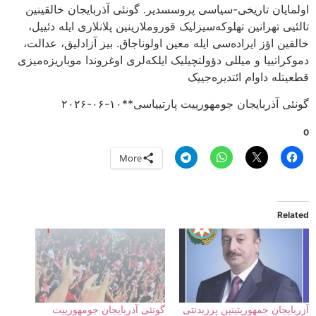
اولمایان تاریخی-سیاسی پروسسدیر. گونئی آذربایجان خالقینین
تالئیی تهرانین تهلوکه‌سیزلیک قوروملارینین پلانلاری ایله دئییل،
خالقین اؤز ایراده‌سی ایله معین اولوناجاق. بیز آزادلیق، عدالت،
دموکراتییا و میللی دؤولتچیلیک ایلکه‌لری اوغروندا موباریزه‌میزی
قطعیتله داوام ائتدیره‌جییک
گونئی آذربایجان جومهورییت پارتییاسی**۱۰-۰۶-۲۰۲۶
0
More
Related
آزربایجان جمهوریتینین پرزیدنتی
گونئی آذربایجان جومهورییت