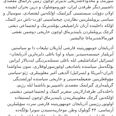
سورمک و محدودلاشدریجی تدبیرلر اوچون زمین یاراتماق مقصدی
داشیییر.دیگر طرفدن ایران، چوروموشلوک و درین بحران ایچینده
اولان دؤولت سیستمینی گیزلتمک، اؤلکه‌نین ایقتصادی، سوسیال و
سیاسی پروبلملرینین نظارتدن چیخماسینی اؤرت-باش دیر ائتمک،
اؤلکه داخلینده آرتان ناراضیلیغی یؤنلندیرمک و ایجتیماعی دیقتی
گرچک پروبلملردن یاییندیرماق اوچون خاریجی دوشمن نقشی
فورمالاشدیرماغا چالیشیر.
آذربایجان جومهوریتینه قارشی آپاریلان تبلیغات دا بو سیاستین
آیریلماز حیسسه‌سیدیر. سپاه و اونا باغلی دایره‌لرین آذربایجان–
ایسرائیل امکداشلیغی ایله باغلی سسلندیردیگی ایددیالار ایرانین
بؤلگه‌سل سیاستده یاشادیغی اوغورسوزلوقلاری، سون ساواشدا
(ایران–آمریکا و ایسرائیل) آلدیغی آغیر مغلوبیتلری، ژئو-سیاسی
مؤوقعلرینین ضعیفلمه‌سینی و خاریجی سیاستده اوزلشدیگی
گریلَمه‌لری گیزلتمک مقصدی داشیییر.بو یاناشما ایله رژیم،
داخلده‌کی طرفدارلارینی سفربر ائتمک و ایجتیماعییتین دیقتینی
اؤلکه‌نین گرچک مغلوبیتلریندن یاییندیرماق اوچون ایستیفاده
اولونور.رژیمین آذربایجان جومهوریتینه قارشی سرت سؤیلملرین
آرتماسی، ۴۴ گونلوک وطن موحاریبه‌سیندن سونرا بؤلگه‌ده