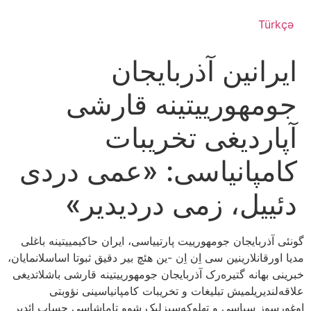
Türkçə
ایرانین آذربایجان
جومهورییتینه قارشی
آپاردیغی تخریبات
کامپانیاسی: «عمی دردی
دئییل، زمی دردیدیر»
گونئی آذربایجان جومهورییت پارتییاسی، ایران حاکیمییتینه باغلی
مدیا اورقانلارینین سی اِن اِن -ین هئچ بیر دقیق ثبوتا اساسلانمایان،
خبرینی بهانه گتیره‌رک آذربایجان جومهورییتینه قارشی باشلاتدیغی
علاقه‌لندیریلمیش تبلیغات و تخریبات کامپانیاسینی نؤوبتی
اوغورسوز سیاسی و تهلوکه‌سیزلیک شوو تاماشاسی حساب ائدیر