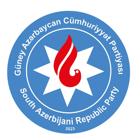
Ski
t
conten