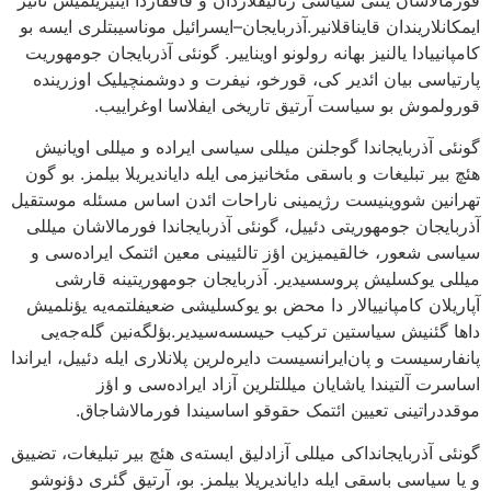
فورمالاشان یئنی سیاسی رئالیقلاردان و قافقازدا ایتیریلمیش تاثیر
ایمکانلاریندان قایناقلانیر.آذربایجان–ایسرائیل موناسیبتلری ایسه بو
کامپانییادا یالنیز بهانه رولونو اویناییر. گونئی آذربایجان جومهوریت
پارتیاسی بیان ائدیر کی، قورخو، نیفرت و دوشمنچیلیک اوزرینده
قورولموش بو سیاست آرتیق تاریخی ایفلاسا اوغراییب.
گونئی آذربایجاندا گوجلنن میللی سیاسی ایراده و میللی اویانیش
هئچ بیر تبلیغات و باسقی مئخانیزمی ایله دایاندیریلا بیلمز. بو گون
تهرانین شووینیست رژیمینی ناراحات ائدن اساس مسئله موستقیل
آذربایجان جومهوریتی دئییل، گونئی آذربایجاندا فورمالاشان میللی
سیاسی شعور، خالقیمیزین اؤز تالئیینی معین ائتمک ایراده‌سی و
میللی یوکسلیش پروسسیدیر. آذربایجان جومهوریتینه قارشی
آپاریلان کامپانییالار دا محض بو یوکسلیشی ضعیفلتمه‌یه یؤنلمیش
داها گئنیش سیاستین ترکیب حیسسه‌سیدیر.بؤلگه‌نین گله‌جه‌یی
پانفارسیست و پان‌ایرانسیست دایره‌لرین پلانلاری ایله دئییل، ایراندا
اساسرت آلتیندا یاشایان میللتلرین آزاد ایراده‌سی و اؤز
موقددراتینی تعیین ائتمک حقوقو اساسیندا فورمالاشاجاق.
گونئی آذربایجانداکی میللی آزادلیق ایسته‌ی هئچ بیر تبلیغات، تضییق
و یا سیاسی باسقی ایله دایاندیریلا بیلمز. بو، آرتیق گئری دؤنوشو