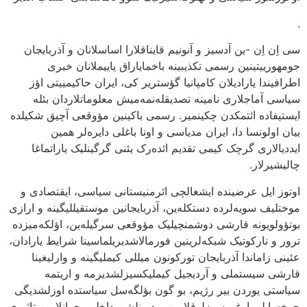
.
سی اِن اِن -ین آدسیز و آنونیم قایناقلارا اساسلانان و آذربایجان
جومهورییتینین رسمی تکذیبینه باخمایاراق یاییملانان خبری
اطرافیندا یارادیلان کامپانیا گؤستریر کی، ایران حاکیمییتی اؤز
سیاسی آماجلاری نامینه تصدیقله‌نمه‌میش معلوماتلاردان بئله
ایستیفاده ائتمکدن چکینمیر. رسمی باکینین مؤوقعی آچیق شکیلده
بیان اولونسا دا، ایران مدیاسی و اونا باغلی دایره‌لر همین
ایددیالاری گرچک کیمی تقدیم ائده‌رک یئنی گرگینلیک یاراتماغا
چالیشیرلار.
اوتوز ایل عرضینده ایشغالچی ائرمنیستانی سیاسی، ایقتصادی و
موختلیف سویه‌لرده دستکله‌ین، آذربایجانین موستقیللیگینه و ارازی
بوتؤولویونه قارشی دوشمنچیلیک مؤوقعی سرگیله‌ین، اؤلکه‌میزده
ترور و نارکوتیک شبکه‌لرینین فورمالاشدیریلماسینا شرایط یارادان،
عئینی زاماندا آذربایجان تورکونون میللی کیملیگینه و وارلیغینا
قارشی سیستملی و آردیجیل کیملیکسیزلشدیرمه و اریتمه
سیاستی یوردن بیر رژیم، بو گون بؤلگه‌سل سیاستده اوزلشدیگی
چوخسایلی اوغورسوزلوقلارین و درینلشن داخلی بحرانلارین تاثیری