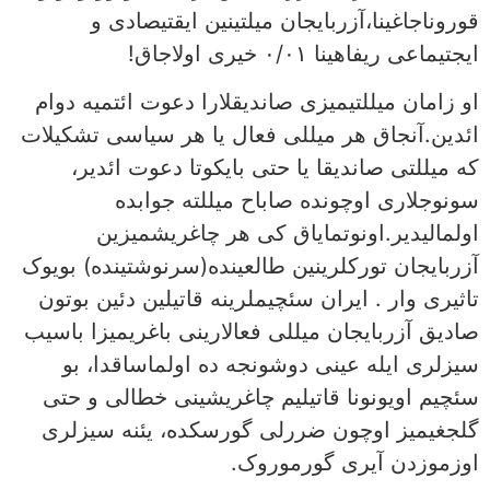
قوروناجاغینا،آزربایجان میلتینین ایقتیصادی و
ایجتیماعی ریفاهینا ۰/۰۱ خیری اولاجاق!
او زامان میللتیمیزی صاندیقلارا دعوت ائتمیه دوام
ائدین.آنجاق هر میللی فعال یا هر سیاسی تشکیلات
که میللتی صاندیقا یا حتی بایکوتا دعوت ائدیر،
سونوجلاری اوچونده صاباح میللته جوابده
اولمالیدیر.اونوتمایاق کی هر چاغریشمیزین
آزربایجان تورکلرینین طالعینده(سرنوشتینده) بویوک
تاثیری وار . ایران سئچیملرینه قاتیلین دئین بوتون
صادیق آزربایجان میللی فعالارینی باغریمیزا باسیب
سیزلری ایله عینی دوشونجه ده اولماساقدا، بو
سئچیم اویونونا قاتیلیم چاغریشینی خطالی و حتی
گلجغیمیز اوچون ضررلی گورسکده، یئنه سیزلری
اوزموزدن آیری گورموروک.