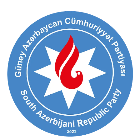
Ski
t
conten