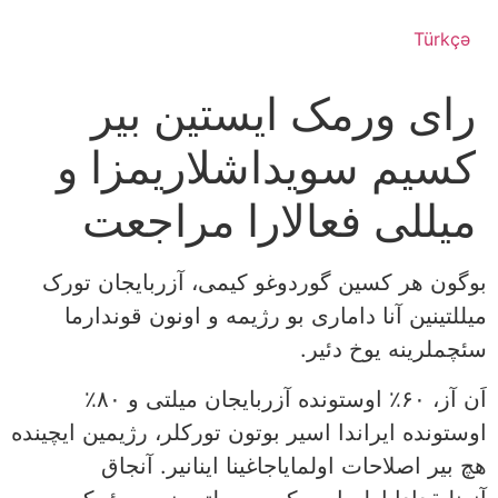
Türkçə
رای ورمک ایستین بیر
کسیم سویداشلاریمزا و
میللی فعالارا مراجعت
بوگون هر کسین گوردوغو کیمی، آزربایجان تورک
میللتینین آنا داماری بو رژیمه و اونون قوندارما
سئچملرینه یوخ دئیر.
اَن آز، ۶۰٪ اوستونده آزربایجان میلتی و ۸۰٪
اوستونده ایراندا اسیر بوتون تورکلر، رژیمین ایچینده
هچ بیر اصلاحات اولمایاجاغینا اینانیر. آنجاق