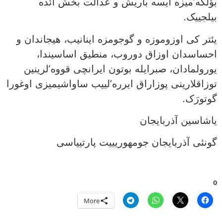
بؤلگه’میزه ایسه باریش و عدالت بخش ائده
بیلجییک.
یئتر کی اوزوموزه و گوجومزه اینانیب، هیجاندان و
احساسدان اوزاق دوروب، منطیق اساسیندا،
یورولمادان، صبرایله بوتون ایرانچی قووه’لرینین
توزاقلارینی پوزاراق ایرره’لییب ساواشیمیزی اوغورا
گوتورَک.
یاشاسین آذربایجان
گونئی آذربایجان جومهوریییت پارتییاسی
0
More