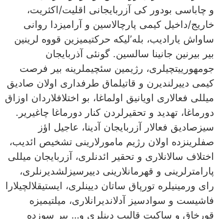
و چاباسی بودور کی آزربایجانی اقلیت/اکثریت،
خاریج/داخیل کیمی پارچالاسین و آرامیزدا روانی
ساواش یارادیب، بله’لیکه حرکتیمیزین قووه لرینین
بیر بیرنین جانینا سالسین. گونئی آذربایجان
جومهورییتچیلری، رژیمین سئچیملرینه بیر فرصت
کیمی دییرلندیرن و قاتیلماق طرفداری اولان صادیق
میللی فعالاری اویانیق اولماغا، بو اختلافلاردان اوزاق
دورماغا، تهدید و تحقیرلردن کنار دورماغا چاغیریر.
سیزصادیق فعالار آزربایجان آدینا، عاجیل اؤز
صفلرینزده اولان رژیم مامورلارینی تشخیص ائدیب،
اختلاف سالانلاری و تحقیر ائدنلری، آزربایجان میللی
پارامترلرینی و قهرمانلارینی دییرسیزلشدیرنلری،
رای ورمینیلره تورپاق ساتان دیینلری، ایستیقلالچیلارا
فاشیست و سوادسیز آدلاندیرانلاری، میلتیمیزه
قورخاق و ساکیت قالیب دینلری و… بیر سوزده