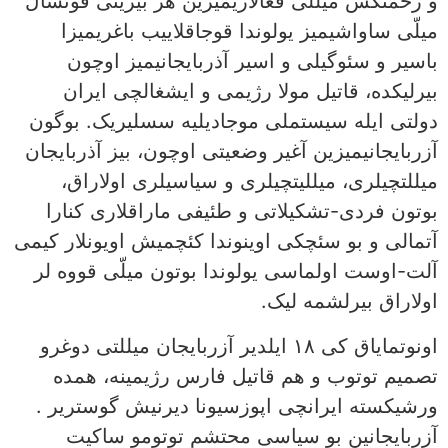
و زحمتکش میللی فعالاریمیزین هر بیرینی قوتسال
میلّی ساواشیمیز یولوندا قوجاقلاییب باغریمیزا
باسیر و سئوگیلی و اسیر آذربایجانیمیز اوچون
بیرلیکده، قاتیل مولا رژیمی و ایشغالچی ایران
دولتی ایله سیستملی موجادیلیه سسلیریک. بوگون
آزربایجانیمیزین آغیر وضعیتی اوچون، بیز آذربایجان
میللتچیلری، میللیتچیلری و سیاسیلری اولاراق،
بوتون فردی-تشکیلاتی و طئیفی ماراقلاری کنارا
آتمالی و بو سئچکی اوینوندا کئچمیش اویونلار کیمی
آلت-اوست اولماسی یولوندا بوتون میلّی قووه لر
اولاراق بیرلشمه لیک.
اونوتمایاق کی ۱۸ ایلدیر آزربایجان میللتی دوغرو
تصمیم توتوب و هم قاتیل فارس رژیمینه، همده
ورشیکسته ایرانچی اپوزسیونا دیرنیش گوستریر .
آزربایجانین بو سیاسی محتشم توتومو ساکیت