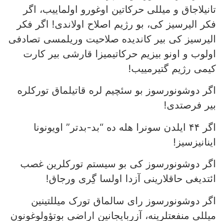
تانیلاجاق و میللی حرکاتین اوغورو اولماییب، اگر
فکر الیرسیز کی، بو رژیم اصلاح اولاندی! اگر فکر
الیرسیز کی بیر کاندیده صلاحیت وریلمسی تصادفی
اولوب و اونو بیزیم حرکاتیمیزا قارشی بیر کارت
کیمی رژیم گتیرمییب!
اگر دوشونورسوز بو سئچیم لره قاتیلماق تورکلره
بیر فرصتدی!
اگر ۴۴ ایلدن سونرا هله ده “بد-بدتر” اویونونا
اینانیزسیز!
اگر دوشونورسوز کی بو سیستم تورکلرین غصب
ائتدیغی حاقلارینی آزدا اولسا گِری ورجاق!
اگر دوشونورسوز رای سالماق تورک میللتینین
میللی منفعتلرینه، آزربایجانین اراضی بوتؤولوغونون