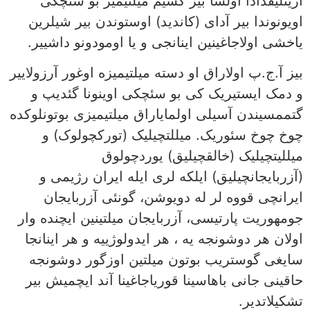
آزینلیقدادا اولسا بیر کسیم میلتیمیز بو سئچکی
اویونوندا بیر آدای (کاندید) اوستوندن بیر شیلرین
یاخشی اولاجاغینین اینانجی و یا اومودونو داشییر.
بیز آ.ج.پ اولاراق او دسته میلتیمیزه اوغور آرزولاییر
و دمک ایستیریک کی بو سئچکی اوینونا گئدیپ و
گتممسیندن آسیلی اولمایاراق میلتیمیزی بوتونلوکده
چوخ چوخ سئوریک. میللتچیلیک (تورکچولوک) و
میللیتچیلیک (خالقچیلیق) یوردچولوق
(آزربایجانچیلیق) ایلکه لری ایله ایران رژیمی و
ایرانچی قووه لر له دویوشن، گونئی آزربایجان
جومهوریت پارتیسی، آزربایجان میلتینین ایچنده وار
اولان هر دوشونجه یه ، هر ایدولوژییه و هر اینانجا
سایغی گوستریب بوتون میلتین اوزگور دوشونجه
حاقینی جانی باهاسینا قوریاجاغینا آند ایچمیش بیر
تشکیلاتدیر.