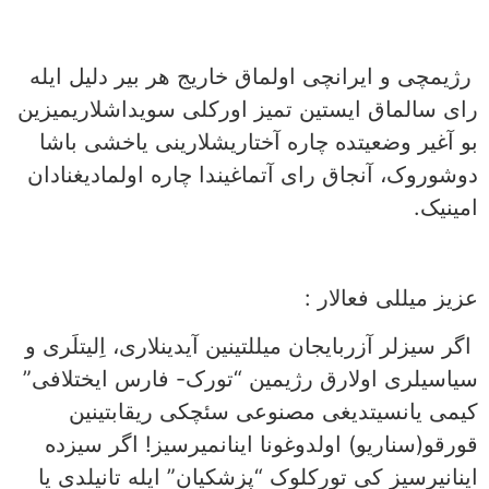
رژیمچی و ایرانچی اولماق خاریج هر بیر دلیل ایله
رای سالماق ایستین تمیز اورکلی سویداشلاریمیزین
بو آغیر وضعیتده چاره آختاریشلارینی یاخشی باشا
دوشوروک، آنجاق رای آتماغیندا چاره اولمادیغنادان
امینیک.
عزیز میللی فعالار :
اگر سیزلر آزربایجان میللتینین آیدینلاری، اِلیتلَری و
سیاسیلری اولارق رژیمین “تورک- فارس ایختلافی”
کیمی یانسیتدیغی مصنوعی سئچکی ریقابتینین
قورقو(سناریو) اولدوغونا اینانمیرسیز! اگر سیزده
اینانیرسیز کی تورکلوک “پزشکیان” ایله تانیلدی یا