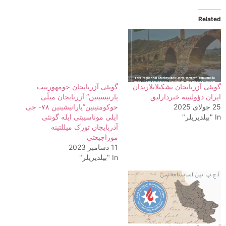
Related
گونئی آزربایجان تشکیلاتلاریدان
گونئی آزربایجان جومهورییت
ایران دؤولتینه خبردارلیق
پارتیسینین“ آزربایجان میلّی
25 جولای 2025
حوکومتینین”یارانیشینین ۷۸- جی
In "بیلدیریلر"
ایلی موناسیبتی ایله گونئی
آذربایجان تورک میللتینه
موراجیعتی
11 دسامبر 2023
In "بیلدیریلر"