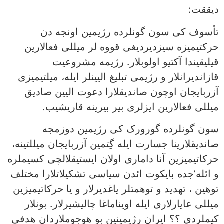
دیققت:
تأسوف کی سون گونلرده رژیمین اونجه دن
حرکتیمیزه سیزدیردیغی قووه لر میللی فعالارین
قیلیقیندا آکتیو اولوبلار. رژیمه مشروعیت
قازاندیرانلار و رژیمی تبلیغ الیینلر ایله، میلتیمیزی
آزربایجان اوچون صاندیقلارا دعوت الیین صادیق
میللی فعالارین ایزلری بیر بیرینه قاریشیب.
سون گونلرده گورورک کی رژیمین دوزمجه
صاندیقلارینا جسارت ایله گِتمین آزربایجان میللتینه،
حرکاتیمیزین آنا داماری اولان ایستیقلالچی کسیملره
و ائله’جده بایکوت ائدن سیاسی تشکیلاتلارا مختلف
توهین ، تهدید و توهمتلر یاغدیرلار و یا حرکاتیمیزین
میللی عایارلاری ایله اویناماغا چالیشیرلار. بونلار
کیملردی ؟؟ ایران رژیمینین بو هوجوملاردان هدفی