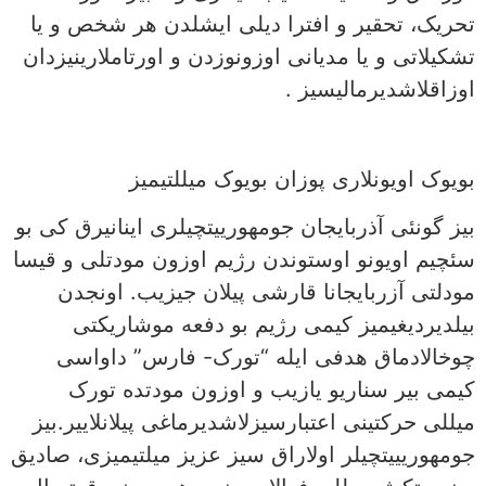
تحریک، تحقیر و افترا دیلی ایشلدن هر شخص و یا
تشکیلاتی و یا مدیانی اوزونوزدن و اورتاملارینیزدان
اوزاقلاشدیرمالیسیز .
بویوک اویونلاری پوزان بویوک میللتیمیز
بیز گونئی آذربایجان جومهورییتچیلری اینانیرق کی بو
سئچیم اویونو اوستوندن رژیم اوزون مودتلی و قیسا
مودلتی آزربایجانا قارشی پیلان جیزیب. اونجدن
بیلدیردیغیمیز کیمی رژیم بو دفعه موشاریکتی
چوخالادماق هدفی ایله “تورک- فارس” داواسی
کیمی بیر سناريو یازیب و اوزون مودتده تورک
میللی حرکتینی اعتبارسیزلاشدیرماغی پیلانلاییر.بیز
جومهوریییتچیلر اولاراق سیز عزیز میلتیمیزی، صادیق