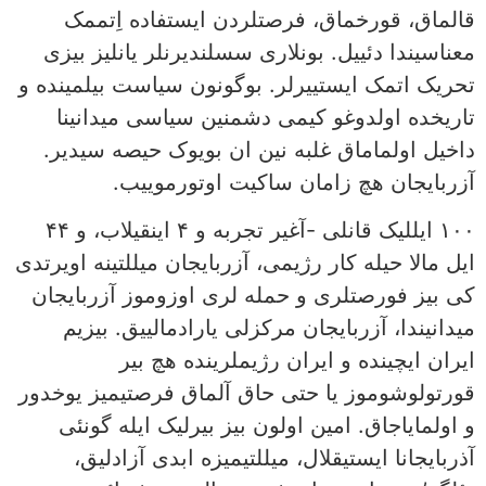
قالماق، قورخماق، فرصتلردن ایستفاده اِتممک
معناسیندا دئییل. بونلاری سسلندیرنلر یانلیز بیزی
تحریک اتمک ایستییرلر. بوگونون سیاست بیلمینده و
تاریخده اولدوغو کیمی دشمنین سیاسی میدانینا
داخیل اولماماق غلبه نین ان بویوک حیصه سیدیر.
آزربایجان هچ زامان ساکیت اوتورموییب.
۱۰۰ ایللیک قانلی -آغیر تجربه و ۴ اینقیلاب، و ۴۴
ایل مالا حیله کار رژیمی، آزربایجان میللتینه اویرتدی
کی بیز فورصتلری و حمله لری اوزوموز آزربایجان
میدانیندا، آزربایجان مرکزلی یارادمالییق‌. بیزیم
ایران ایچینده و ایران رژیملرینده هچ بیر
قورتولوشوموز یا حتی حاق آلماق فرصتیمیز یوخدور
و اولمایاجاق. امین اولون بیز بیرلیک ایله گونئی
آذربایجانا ایستیقلال، میللتیمیزه ابدی آزادلیق،