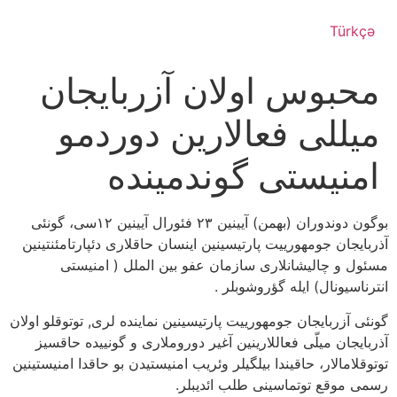
Türkçə
محبوس اولان آزربایجان
میللی فعالارین دوردمو
امنیستی گوندمینده
بوگون دوندوران (بهمن) آیینین ۲۳ فئورال آیینین ۱۲سی، گونئی
آذربایجان جومهورییت پارتیسینین اینسان حاقلاری دئپارتامئنتینین
مسئول و چالیشانلاری سازمان عفو بین الملل ( امنیستی
انترناسيونال) ایله گؤروشوبلر .
گونئی آزربایجان جومهورییت پارتیسینین نماینده لری, توتوقلو اولان
آذربایجان میلّی فعاللارینین آغیر دوروملاری و گونییده حاقسیز
توتوقلامالار، حاقیندا بیلگیلر وئریب امنیستیدن بو حاقدا امنیستینین
رسمی موقع توتماسینی طلب ائدیبلر.