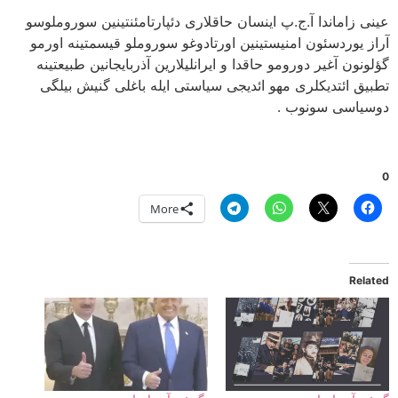
عینی زاماندا آ.ج.پ اینسان حاقلاری دئپارتامئنتینین سوروملوسو
آراز یوردسئون امنیستینین اورتادوغو سوروملو قیسمتینه اورمو
گؤلونون آغیر دورومو حاقدا و ایرانلیلارین آذربایجانین طبیعتینه
تطبیق ائتدیکلری مهو ائدیجی سیاستی ایله باغلی گنیش بیلگی
دوسیاسی سونوب .
0
More
Related