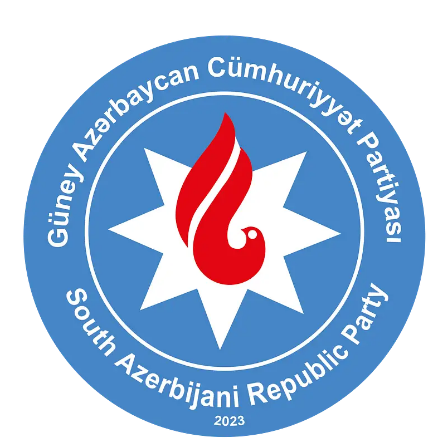
Ski
t
conten