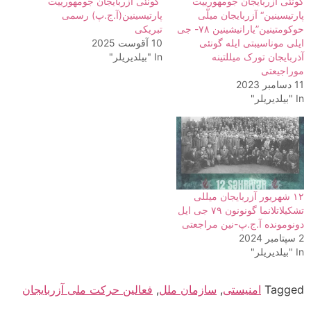
گونئی آزربایجان جومهورییت
گونئی آزربایجان جومهورییت
پارتیسینین“ آزربایجان میلّی
پارتیسینین(آ.ج.پ) رسمی
حوکومتینین”یارانیشینین ۷۸- جی
تبریکی
ایلی موناسیبتی ایله گونئی
10 آقوست 2025
آذربایجان تورک میللتینه
In "بیلدیریلر"
موراجیعتی
11 دسامبر 2023
In "بیلدیریلر"
۱۲ شهریور آزربایجان میللی
تشکیلاتلانما گونونون ۷۹ جی ایل
دونومونده آ.ج.پ-نین مراجعتی
2 سپتامبر 2024
In "بیلدیریلر"
Tagged
امنیستی
,
سازمان ملل
,
فعالین حرکت ملی آزربایجان