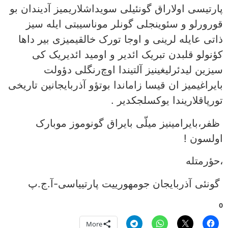
پارتیسی اولاراق گونئیلی سویداشلاریمیز آدیندان بو
قورورلو و سئوینجلی گونلر موناسیبتی ایله سیز
ذاتی عایله لرینی و اوجا تورک خالقیمیزی بیر داها
کؤنولو قلبدن تبریک ائدیر و اومید ائدیریک کی
سیزین لیدئرلیغینیز آلتیندا اوچ‌رنگلی دؤولت
بایراغیمیز ان قیسا زاماندا بوتؤو آذربایجانین تاریخی
تورپاقلاریندا یوکسلجکدیر .
ظفر،بایرامینیز میلّی بایراق گونوموز موبارک
اولسون !
،حؤرمتله
گونئی آذربایجان جومهورییت پارتییاسی-آ.ج.پ
0
More