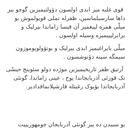
قوی غلبه میز ابدی اولسون دؤولتیمیزین گوجو بیر
داها سارسیلماسین، ظفرله تملی قویولموش بو
میلّی همره لییغمیز اَن قیسا زاماندا بیرلیک و
برابرلیییمیزه وسیله اولسون .
میلّی بایراغیمیز ابدی بیرلیک و بوتؤولویوموزون
سیمگه سینه دؤنوشسون .
آرتیق ظفر تاریخیمیزین موژده دولو سئوینج حیسّی
تک قوزئی آذربایجاندا یوخ ، عینی زاماندا، گونئی
آذربایجاندا بؤیوک رغبتله قارشیلانماقدادیر.
بو سببدن ده بیز گونئی آذربایجان جومهوریییت