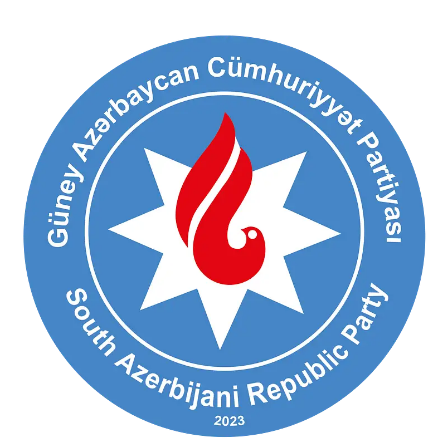
Ski
t
conten