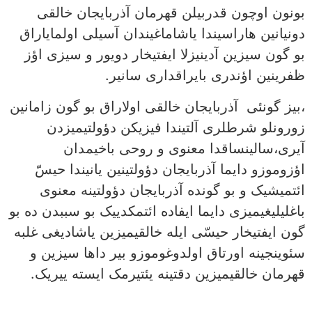
بونون اوچون قدربیلن قهرمان آذربایجان خالقی
دونیانین هاراسیندا یاشاماغیندان آسیلی اولمایاراق
بو گون سیزین آدینیزلا ایفتیخار دویور و سیزی اؤز
ظفرینین اؤندری بایراقداری سانیر.
،بیز گونئی آذربایجان خالقی اولاراق بو گون زامانین
زورونلو شرطلری آلتیندا فیزیکن دؤولتیمیزدن
آیری،سالینساقدا معنوی و روحی باخیمدان
اؤزوموزو دایما آذربایجان دؤولتینین یانیندا حیسّ
ائتمیشیک و بو گونده آذربایجان دؤولتینه معنوی
باغلیلیغیمیزی دایما ایفاده ائتمکدییک بو سببدن ده بو
گون ایفتیخار حیسّی ایله خالقیمیزین یاشادیغی غلبه
سئوینجینه اورتاق اولدوغوموزو بیر داها سیزین و
قهرمان خالقیمیزین دقتینه یئتیرمک ایسته ییریک.