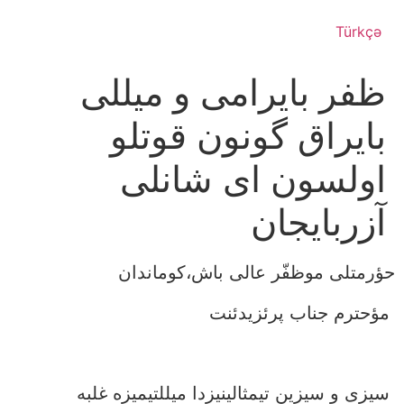
Türkçə
ظفر بایرامی و میللی
بایراق گونون قوتلو
اولسون ای شانلی
آزربایجان
حؤرمتلی موظفّر عالی باش،کوماندان
مؤحترم جناب پرئزیدئنت
سیزی و سیزین تیمثالینیزدا میللتیمیزه غلبه