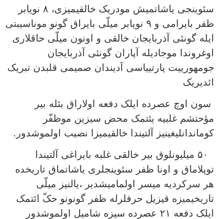
سئوینجی یاشاتمیش مودریک خالقیمیزی، ۸ نویابر
ظفر بایرامی و ۹ نویابر میلّی بایراق گونو موناسیبتی
ایله گونئی آذربایجان خالقی و اونون میلّی حاقلاری
اوغروندا موجادیله آپاران گونئی آذربایجان
جومهورییت پارتییاسی آدیندان صمیمی قلبدن تبریک
ائدیریک
سون اوچ عصرده ایلک دفعه‌ اولاراق بئله بیر
مؤحتشم غلبیه یئتمک محض سیزین موظفّر
کوماندانلیغینیز آلتیندا خالقیمیزا نصیب اولموشدور.
۵۰ میلیونلوق بیر خالقی غلبه بایراغی آلتیندا
توپلاماق و اونا ظفر سئوینجلری یاشاتماق تاریخده
هر سرکردیه میسر اولمامیشدیر ،یالنیز میلّی
تاریخیمیزه قیزیل حرفلرله ظفر گونونو حکّ ائتمک
ایلک دفعه‌ ۲۱ عصرده سیزه شامیل اولموشدور