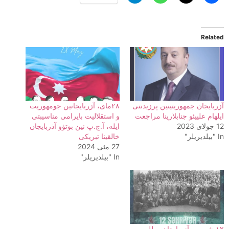
Related
آزربایجان جمهوریتینین پرزیدنتی
۲۸مای، آزربایجانین جومهوریت
ایلهام علییئو جنابلارینا مراجعت
و استقلالیت بایرامی مناسیبتی
12 جولای 2023
ایله، آ.ج.پ نین بوتؤو آذربایجان
In "بیلدیریلر"
خالقینا تبریکی
27 مئی 2024
In "بیلدیریلر"
۱۲ شهریور آزربایجان میللی