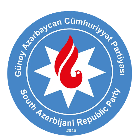
Ski
t
conten