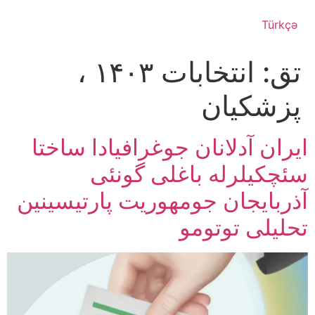
Türkçə
تق:
انتخابات ۱۴۰۳ ،
پزشکیان
ایران آدلانان جوغرافیادا ساختا
سئچکیلرله باغلی گونئی
آذربایجان جومهوریت پارتیسینین
تحلیلی توتومو