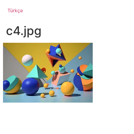
Türkçə
c4.jpg