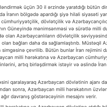
fləndirmək üçün 30 il ərzində yaratdığı bütün din
da İranın bölgədə apardığı şiyə hilali siyasəti 
ümhuriyyətçilik, dövlətçilik və Azərbaycançılıq
nın Güneyində mənimsənməsi və sürətlə milli d
ə olan Azərbaycanlıların dövlətçilik səviyyəsin
 olan bağları daha da sağlamlaştırıb. Müstəqil 
 simgəsinə çevrilib. Bütün bunlar İran rejimini 
ycan milli hərəkatına və Azərbaycan cümhuriyy
lərini, artıq birləşdirmək istəyir və əslində İra
çəsini qaralayaraq Azərbaycan dövlətinin ajanı d
 bundan sonra, Azərbaycan milli hərəkatının üzvl
ağır davranış göstərəcəyinin mesajını verir.