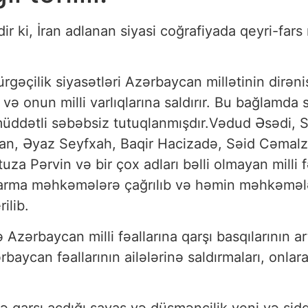
dir ki, İran adlanan siyasi coğrafiyada qeyri-fars 
gəçilik siyasətləri Azərbaycan millətinin dirəniş
 və onun milli varlıqlarına saldırır. Bu bağlamda 
müddətli səbəbsiz tutuqlanmışdır.Vədud Əsədi, S
an, Əyaz Seyfxah, Baqir Hacizadə, Səid Cəmalza
za Pərvin və bir çox adları bəlli olmayan milli f
ondarma məhkəmələrə çağrılıb və həmin məhkəməl
ilib.
zərbaycan milli fəallarına qarşı basqılarının art
aycan fəallarının ailələrinə saldırmaları, onlara 