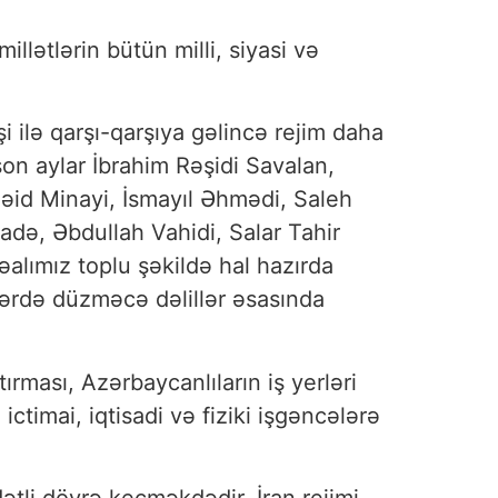
millətlərin bütün milli, siyasi və
i ilə qarşı-qarşıya gəlincə rejim daha
son aylar İbrahim Rəşidi Savalan,
əid Minayi, İsmayıl Əhmədi, Saleh
də, Əbdullah Vahidi, Salar Tahir
əalımız toplu şəkildə hal hazırda
ərdə düzməcə dəlillər əsasında
ırması, Azərbaycanlıların iş yerləri
ictimai, iqtisadi və fiziki işgəncələrə