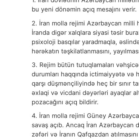
1. İran dövlətinin Azərbaycan milləti
bu yeni dönəmin açıq mesajını verir
2. İran molla rejimi Azərbaycan mill
İranda digər xalqlara siyasi təsir bu
psixoloji basqılar yaradmaqla, əslind
hərəkatın təşkilatlanmasını, yayılması
3. Rejim bütün tutuqlamaları vəhşicə
durumları haqqında ictimaiyyətə və hə
qarşı düşmənçiliyində heç bir sınır
əxlaqi və vicdani dəyərləri ayaqlar a
pozacağını açıq bildirir.
4. İran molla rejimi Güney Azərbayca
savaş açıb. Ancaq İran Azərbaycan d
zəfəri və İranın Qafqazdan atılmasını 