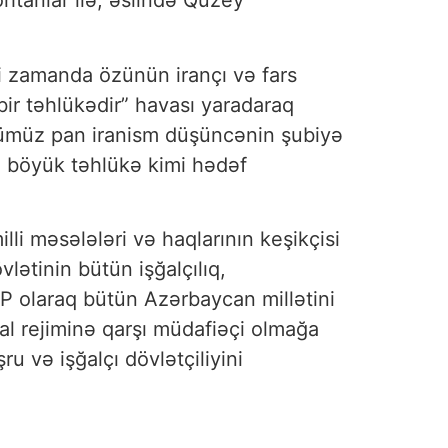
htanlar ilə, əslində Quzey
ni zamanda özünün irançı və fars
bir təhlükədir” havası yaradaraq
 günümüz pan iranism düşüncənin şubiyə
na böyük təhlükə kimi hədəf
i məsələləri və haqlarının keşikçisi
lətinin bütün işğalçılıq,
 ACP olaraq bütün Azərbaycan millətini
ğal rejiminə qarşı müdafiəçi olmağa
u və işğalçı dövlətçiliyini