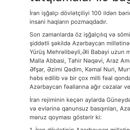
İran işğalçı dövlətçiliyi 100 ildən bəri
insani haqların pozmaqdadır.
Son zamanlarda öz işğalçılıq və sömür
şiddətli şəkildə Azərbaycan millətinə
Yürüş Mehrəlibəyli,Əli Babayi uzun 
Malla Abbasi, Tahir Nəqəvi, Araz Am
Əfşar, Əzimi Qədim, Kəmal Nuri, Murtu
həbs edilib və bir çox milli fəal q
Azərbaycan fəallarına ağır cəzalar ver
İran rejiminin keçən aylarda Güneydə A
və evlərinə qanunsuz basqınları, Azərb
məruz qoyması göstərir ki: