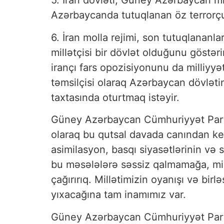
5. İran dövləti, Güney Azərbaycan mi
Azərbaycanda tutuqlanan öz terrorçu
6. İran molla rejimi, son tutuqlanan
millətçisi bir dövlət olduğunu göstər
irançı fars opozisiyonunu da milliyyə
təmsilçisi olaraq Azərbaycan dövlətin
taxtasında oturtmaq istəyir.
Güney Azərbaycan Cümhuriyyət Partiya
olaraq bu qutsal davada canından keçə
asimilasyon, basqı siyasətlərinin və s
bu məsələlərə səssiz qalmamağa, milli
çağırırıq. Millətimizin oyanışı və bir
yıxacağına tam inamımız var.
Güney Azərbaycan Cümhuriyyət Part