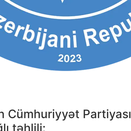
 Cümhuriyyət Partiyası
ı təhlili: