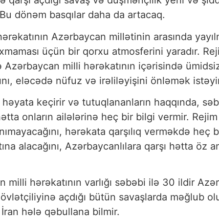
nə qarşı açdığı savaş və düşmənçilik yeni və şidd
. Bu dönəm basqılar daha da artacaq.
i hərəkatının Azərbaycan millətinin arasında yay
raxmaması üçün bir qorxu atmosferini yaradır. Rej
ə Azərbaycan milli hərəkatının içərisində ümidsi
nı, eləcədə nüfuz və irəliləyişini önləmək istəyir
 həyata keçirir və tutuqlananların haqqında, səb
tta onların ailələrinə heç bir bilgi vermir. Reji
 tanımayacağını, hərəkata qarşılıq verməkdə heç
ltına alacağını, Azərbaycanlılara qarşı hətta öz 
n milli hərəkatının varlığı səbəbi ilə 30 ildir 
övlətçiliyinə açdığı bütün savaşlarda məğlub 
İran hələ qəbullana bilmir.