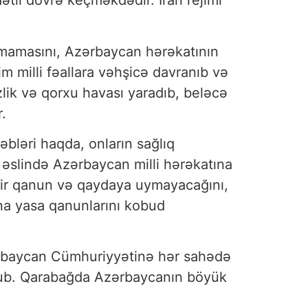
ətli dövrə keçməkdədir. İran rejimi
ılmamasını, Azərbaycan hərəkatının
im milli fəallara vəhşicə davranıb və
zlik və qorxu havası yaradıb, beləcə
.
əbləri haqda, onların sağlıq
m əslində Azərbaycan milli hərəkatına
 bir qanun və qaydaya uymayacağını,
ana yasa qanunlarını kobud
Azərbaycan Cümhuriyyətinə hər sahədə
olub. Qarabağda Azərbaycanın böyük