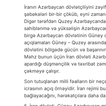
İranın Azərbaycan dövlətçiliyini zəyi
şəbəkələri bir-bir çöküb, eyni zaman
Digər tərəfdən Quzey Azərbaycanda c
sahiblənmə və yüksəlişin Azərbayca
birgə Azərbaycan dövlətinin Güney d
açıqlamaları Güney – Quzey arasında
dövlətini bölgədə gücün və başarının
Məhz bunun üçün İran dövləti Azərba
apardığı düşmənçilik və təxribat zəmin
çəkməyə çalışır.
Son tutuqlanan milli fəalların bir ne
icrasının açıq örnəyidir. İran rejimi
bağlayacağını, hərəkatçılara daha da 