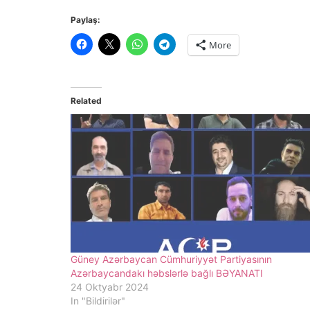
Paylaş:
More
Related
Güney Azərbaycan Cümhuriyyət Partiyasının
Azərbaycandakı həbslərlə bağlı BƏYANATI
24 Oktyabr 2024
In "Bildirilər"