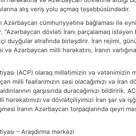
lli hərəkatına və Azərbaycan dövlətinə atdığı bö
larına alış veriş yolu açmaq təşəbbüsündədir.
ları Azərbaycan cümhuriyyətinə bağlaması ilə ey
ir. “Azərbaycan dövləti İranı parçalamaq istəyən 
tçi duyğular ətrafında birləşdirir. İran rejimi,
i və Azərbaycan milli hərəkatını, İranın varlığı
sı (ACP) olaraq millətimizin və vətənimizin mill
n milli fəallarımızın səsi olacağımızı və İran döv
aldırılarının qarşısında duracağımızı bildiririk.
 hərəkatımızı və dövlətçiliyimizi İran şər və iş
ləşməsi İranın Azərbaycan torpaqlarında qeyri məşr
iyası – Araşdırma mərkəzi