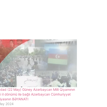
dad (22 May) Güney Azərbaycan Milli Qiyamının
i il dönümü ilə bağlı Azərbaycan Cümhuriyyət
iyasının BƏYANATI
May 2024