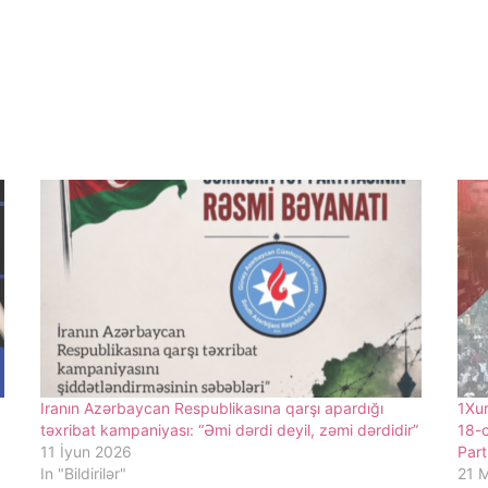
Iranın Azərbaycan Respublikasına qarşı apardığı
1Xur
təxribat kampaniyası: “Əmi dərdi deyil, zəmi dərdidir”
18-c
11 İyun 2026
Part
In "Bildirilər"
21 