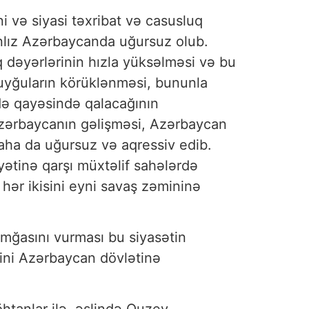
i və siyasi təxribat və casusluq
yanlız Azərbaycanda uğursuz olub.
 dəyərlərinin hızla yüksəlməsi və bu
uyğuların körüklənməsi, bununla
də qayəsində qalacağının
Azərbaycanın gəlişməsi, Azərbaycan
daha da uğursuz və aqressiv edib.
ətinə qarşı müxtəlif sahələrdə
n hər ikisini eyni savaş zəmininə
amğasını vurması bu siyasətin
ərini Azərbaycan dövlətinə