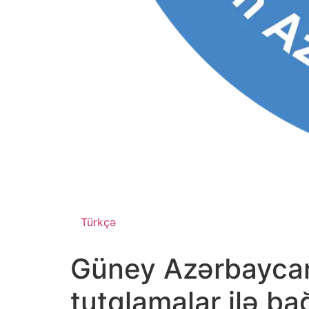
Türkçə
Güney Azərbaycan
tutqlamalar ilə bağl