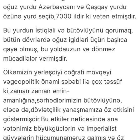
oğuz yurdu Azərbaycanı və Qaşqay yurdu
özünə yurd seçib,7000 ildir ki vətən etmişdir.
Bu yurdun İstiqlali və bütövlüyünü qorumaq,
bütün dövrlərdə oğuz igidləri üçün başlıca
qayə olmuş, bu yoldauzun və dönməz
mücadilələr vermişdir.
Ölkəmizin yerləşdiyi coğrafi mövqeyi
vəgeopolitik önəmi səbəbi ilə çox təssüf
ki,zaman zaman əmin-
amanlığına,sərhədlərimizin bütövlüyünə,
eləcə də,dövlətçilik yanaşmamıza öz etkisini
göstərmişdir.Bu etkilər nəticəsində ana
vətənimiz böyükgüclərin və imperialist
qüvvələrin hücumunaməruz qalmış və öz