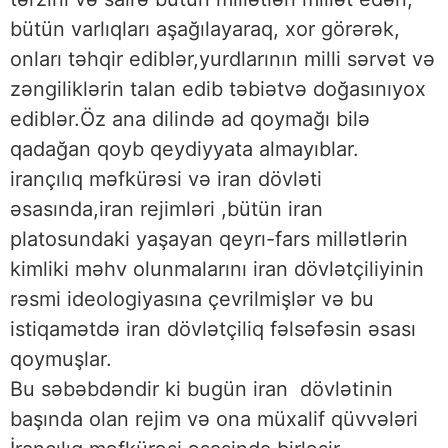
bütün varlıqları aşağılayaraq, xor görərək,
onları təhqir ediblər,yurdlarının milli sərvət və
zəngiliklərin talan edib təbiətvə doğasınıyox
ediblər.Öz ana dilində ad qoymağı bilə
qadağan qoyb qeydiyyata almayıblar.
irançılıq məfkürəsi və iran dövləti
əsasında,iran rejimləri ,bütün iran
platosundaki yaşayan qeyrı-fars millətlərin
kimliki məhv olunmalarını iran dövlətçiliyinin
rəsmi ideologiyasına çevrilmişlər və bu
istiqamətdə iran dövlətçiliq fəlsəfəsin əsası
qoymuşlar.
Bu səbəbdəndir ki bugün iran dövlətinin
başında olan rejim və ona müxalif qüvvələri