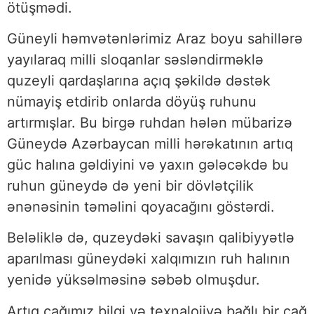
ötüşmədi.
Güneyli həmvətənlərimiz Araz boyu sahillərə
yayılaraq milli sloqanlar səsləndirməklə
quzeyli qardaşlarına açıq şəkildə dəstək
nümayiş etdirib onlarda döyüş ruhunu
artırmışlar. Bu birgə ruhdan hələn mübarizə
Güneydə Azərbaycan milli hərəkatının artıq
güc halına gəldiyini və yaxın gələcəkdə bu
ruhun güneydə də yeni bir dövlətçilik
ənənəsinin təməlini qoyacağını göstərdi.
Beləliklə də, quzeydəki savaşın qalibiyyətlə
aparılması güneydəki xalqımızın ruh halının
yenidə yüksəlməsinə səbəb olmuşdur.
Artıq çağımız bilgi və texnalojiyə bağlı bir çağ