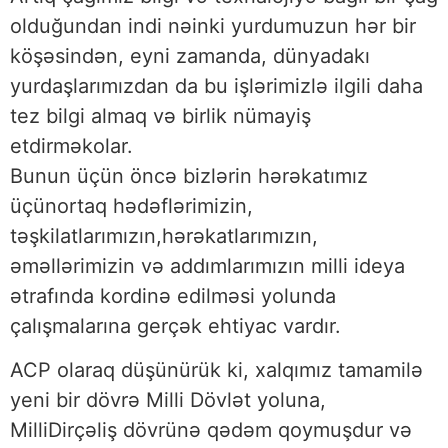
olduğundan indi nəinki yurdumuzun hər bir
köşəsindən, eyni zamanda, dünyadakı
yurdaşlarımızdan da bu işlərimizlə ilgili daha
tez bilgi almaq və birlik nümayiş
etdirməkolar.
Bunun üçün öncə bizlərin hərəkatımız
üçünortaq hədəflərimizin,
təşkilatlarımızın,hərəkatlarımızın,
əməllərimizin və addımlarımızın milli ideya
ətrafında kordinə edilməsi yolunda
çalışmalarına gerçək ehtiyac vardır.
ACP olaraq düşünürük ki, xalqımız tamamilə
yeni bir dövrə Milli Dövlət yoluna,
MilliDirçəliş dövrünə qədəm qoymuşdur və