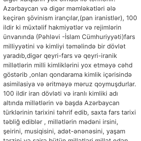
Azərbaycan və digər məmləkətləri ələ
keçirən şövinism irançılar,(pan iranistlər), 100
ildir ki müxtəlif hakmiyətlər və rejimlərin
ünvanında (Pəhləvi -İslam Cümhuriyyəti)fars
milliyyətini və kimliyi təməlində bir dövlət
yaradıb,digər qeyri-fars və qeyri-iranik
millətlərin milli kimliklərini yox etməyə cəhd
göstərib ,onları qondarama kimlik içərisində
asimilasiya və əritməyə məruz qoymuşdurlar.
100 ildir iran dövləti və iranlı kimliki adı
altında millətlərin və başda Azərbaycan
türklərinin tarixini təhrif edib, saxta fars tarixi
təbliğ ediblər , millətlərin mədəni irsini,
şeirini, musiqisini, adət-ənənəsini, yaşam
tərzini və sairə bütün millətləri millət edən,