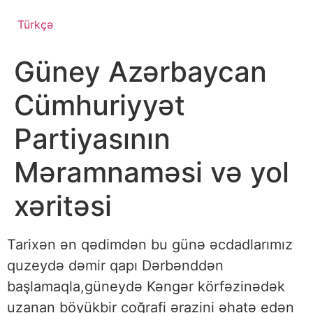
Türkçə
Güney Azərbaycan
Cümhuriyyət
Partiyasının
Məramnaməsi və yol
xəritəsi
Tarixən ən qədimdən bu günə əcdadlarımız
quzeydə dəmir qapı Dərbənddən
başlamaqla,güneydə Kəngər körfəzinədək
uzanan böyükbir coğrafi ərazini əhatə edən