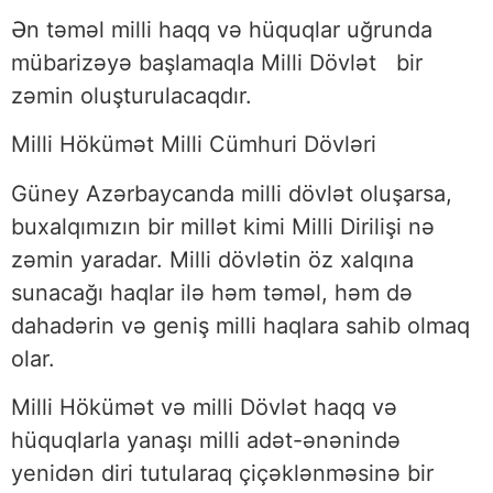
Ən təməl milli haqq və hüquqlar uğrunda
mübarizəyə başlamaqla Milli Dövlət bir
zəmin oluşturulacaqdır.
Milli Hökümət Milli Cümhuri Dövləri
Güney Azərbaycanda milli dövlət oluşarsa,
buxalqımızın bir millət kimi Milli Dirilişi nə
zəmin yaradar. Milli dövlətin öz xalqına
sunacağı haqlar ilə həm təməl, həm də
dahadərin və geniş milli haqlara sahib olmaq
olar.
Milli Hökümət və milli Dövlət haqq və
hüquqlarla yanaşı milli adət-ənənində
yenidən diri tutularaq çiçəklənməsinə bir