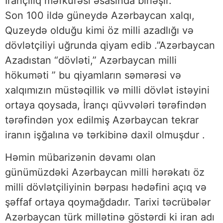
İrançılıq məfkürəsi əsasinda birləşir.
Son 100 ildə güneydə Azərbaycan xalqı,
Quzeydə olduğu kimi öz milli azadlığı və
dövlətçiliyi uğrunda qiyam edib .”Azərbaycan
Azadıstan “dövləti,” Azərbaycan milli
hökuməti ” bu qiyamların səmərəsi və
xalqımızın müstəqillik və milli dövlət istəyini
ortaya qoysada, İrançı qüvvələri tərəfindən
tərəfindən yox edilmiş Azərbaycan tekrar
iranın işğalına və tərkibinə daxil olmuşdur .
Həmin mübarizənin dəvamı olan
günümüzdəki Azərbaycan milli hərəkatı öz
milli dövlətçiliyinin bərpası hədəfini açıq və
şəffaf ortaya qoymağdadır. Tarixi təcrübələr
Azərbaycan türk millətinə göstərdi ki iran adı