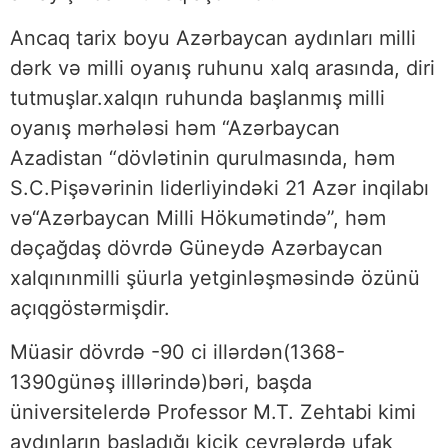
Ancaq tarix boyu Azərbaycan aydınları milli
dərk və milli oyanış ruhunu xalq arasında, diri
tutmuşlar.xalqın ruhunda başlanmış milli
oyanış mərhələsi həm “Azərbaycan
Azadistan “dövlətinin qurulmasında, həm
S.C.Pişəvərinin liderliyindəki 21 Azər inqilabı
və“Azərbaycan Milli Hökumətində”, həm
dəçağdaş dövrdə Güneydə Azərbaycan
xalqınınmilli şüurla yetginləşməsində özünü
açıqgöstərmişdir.
Müasir dövrdə -90 ci illərdən(1368-
1390günəş illlərində)bəri, başda
üniversitelerdə Professor M.T. Zehtabi kimi
aydınların başladığı kiçik çevrələrdə ufak