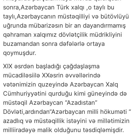
sonra,Azərbaycan Türk xalqı ,o taylı bu
taylı,Azərbaycanın müstəqilliyi və bütövlüyü
uğrunda mübarizəsın bir an dayandırmamış
qəhraman xalqımız dövlətçilik müdrikliyini
buzamandan sonra dəfələrlə ortaya
qoymuşdur.
XIX əsrdən başladığı çağdaşlaşma
mücadiləsiilə XXəsrin əvvəllərində
vətənimizin quzeyində Azərbaycan Xalq
Cümhuriyyətini qurduğu kimi güneyində də
müstəqil Azərbaycan “Azadıstan”
Dövləti,ardından“Azərbaycan milli hökuməti “
azadlıq və müstəqillik istəyini və millətimizin
milliiradəyə malik olduğunu təsdiqləmişdir.