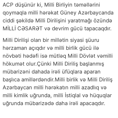
ACP düşünür ki, Milli Birliyin təməllərini
qoymaqla milli hərəkat Güney Azərbaycanda
ciddi şəkildə Milli Dirilişini yaratmağı özündə
MİLLİ CƏSARƏT və devrim gücü tapacaqdır.
Milli Dirilişi olan bir millətin siyasi şüuru
hərzaman açıqdır və milli birlik gücü ilə
növbəti hədəfi isə mütləq Milli Dövlət vəmilli
hökumət olur.Çünki Milli Diriliş başlanmış
mübarizəni dahada irəli üfüqlara aparan
başlıca amillərdəndir.Milli birlik və Milli Diriliş
Azərbaycan milli hərəkatın milli azadlıq və
milli kimlik uğrunda, milli İstiqlal və hüquqlar
uğrunda mübarizədə daha irəli apacaqdır.