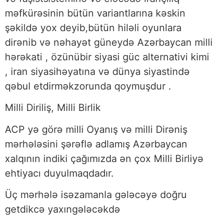
məfkürəsinin bütün variantlarına kəskin
şəkildə yox deyib,bütün hiləli oyunlara
dirənib və nəhayət güneydə Azərbaycan milli
hərəkati , özünübir siyasi güc alternativi kimi
, iran siyasihəyatına və dünya siyastində
qəbul etdirməkzorunda qoymuşdur .
Milli Diriliş, Milli Birlik
ACP yə görə milli Oyanış və milli Dirəniş
mərhələsini şərəflə adlamış Azərbaycan
xalqının indiki çağımızda ən çox Milli Birliyə
ehtiyacı duyulmaqdadır.
Üç mərhələ isəzamanla gələcəyə doğru
getdikcə yaxıngələcəkdə