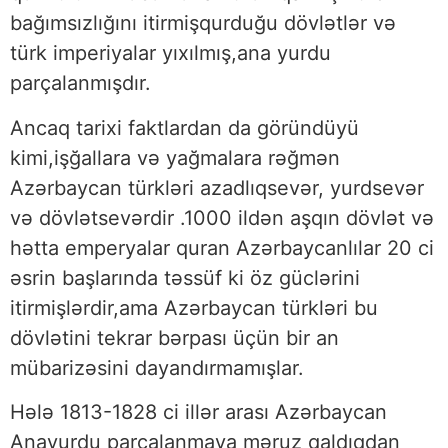
bağımsızlığını itirmişqurduğu dövlətlər və
türk imperiyalar yıxılmış,ana yurdu
parçalanmışdır.
Ancaq tarixi faktlardan da göründüyü
kimi,işğallara və yağmalara rəğmən
Azərbaycan türkləri azadlıqsevər, yurdsevər
və dövlətsevərdir .1000 ildən aşqın dövlət və
hətta emperyalar quran Azərbaycanlılar 20 ci
əsrin başlarında təssüf ki öz güclərini
itirmişlərdir,ama Azərbaycan türkləri bu
dövlətini tekrar bərpası üçün bir an
mübarizəsini dayandırmamışlar.
Hələ 1813-1828 ci illər arası Azərbaycan
Anayurdu parçalanmaya məruz qaldıqdan