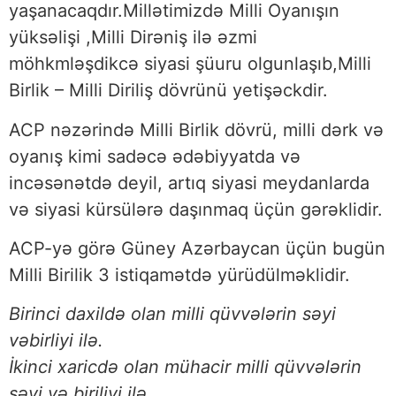
yaşanacaqdır.Millətimizdə Milli Oyanışın
yüksəlişi ,Milli Dirəniş ilə əzmi
möhkmləşdikcə siyasi şüuru olgunlaşıb,Milli
Birlik – Milli Diriliş dövrünü yetişəckdir.
ACP nəzərində Milli Birlik dövrü, milli dərk və
oyanış kimi sadəcə ədəbiyyatda və
incəsənətdə deyil, artıq siyasi meydanlarda
və siyasi kürsülərə daşınmaq üçün gərəklidir.
ACP-yə görə Güney Azərbaycan üçün bugün
Milli Birilik 3 istiqamətdə yürüdülməklidir.
Birinci daxildə olan milli qüvvələrin səyi
vəbirliyi ilə.
İkinci xaricdə olan mühacir milli qüvvələrin
səyi və biriliyi ilə.