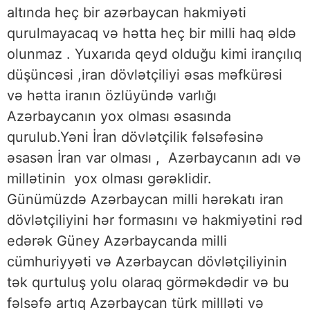
altında heç bir azərbaycan hakmiyəti
qurulmayacaq və hətta heç bir milli haq əldə
olunmaz . Yuxarıda qeyd olduğu kimi irançılıq
düşüncəsi ,iran dövlətçiliyi əsas məfkürəsi
və hətta iranın özlüyündə varlığı
Azərbaycanın yox olması əsasında
qurulub.Yəni İran dövlətçilik fəlsəfəsinə
əsasən İran var olması , Azərbaycanın adı və
millətinin yox olması gərəklidir.
Günümüzdə Azərbaycan milli hərəkatı iran
dövlətçiliyini hər formasını və hakmiyətini rəd
edərək Güney Azərbaycanda milli
cümhuriyyəti və Azərbaycan dövlətçiliyinin
tək qurtuluş yolu olaraq görməkdədir və bu
fəlsəfə artıq Azərbaycan türk millləti və