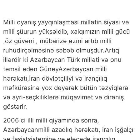
Milli oyanış yayqınlaşması millətin siyasi və
milli şüurun yüksəldib, xalqımızın milli gücü
,öz güvəni , mübarizə əzmi artıb milli
ruhudirçəlməsinə səbəb olmuşdur.Artıq
illərdir ki Azərbaycan Türk milləti və onu
təmsil edən GüneyAzərbaycan milli
hərəkatı,İran dövlətçiliyi və irançılıq
məfkürəsinə yox deyərək bütün təzyiqlərə
və ayrı-seçkiliklərə müqavimət və dirəniş
göstərir.
2006 ci illi milli qiyamında sonra,
Azərbaycanmilli azadlıq hərəkatı, iran işğalçı
və faşistsisteminə və eləcədə irançılıq