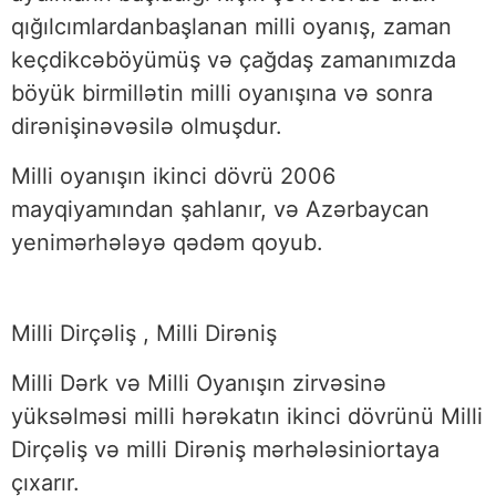
qığılcımlardanbaşlanan milli oyanış, zaman
keçdikcəböyümüş və çağdaş zamanımızda
böyük birmillətin milli oyanışına və sonra
dirənişinəvəsilə olmuşdur.
Milli oyanışın ikinci dövrü 2006
mayqiyamından şahlanır, və Azərbaycan
yenimərhələyə qədəm qoyub.
Milli Dirçəliş , Milli Dirəniş
Milli Dərk və Milli Oyanışın zirvəsinə
yüksəlməsi milli hərəkatın ikinci dövrünü Milli
Dirçəliş və milli Dirəniş mərhələsiniortaya
çıxarır.