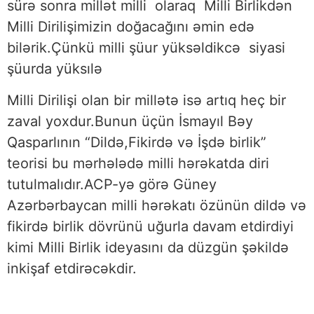
sürə sonra millət milli olaraq Milli Birlikdən
Milli Dirilişimizin doğacağını əmin edə
bilərik.Çünkü milli şüur yüksəldikcə siyasi
şüurda yüksılə
Milli Dirilişi olan bir millətə isə artıq heç bir
zaval yoxdur.Bunun üçün İsmayıl Bəy
Qasparlının “Dildə,Fikirdə və İşdə birlik”
teorisi bu mərhələdə milli hərəkatda diri
tutulmalıdır.ACP-yə görə Güney
Azərbərbaycan milli hərəkatı özünün dildə və
fikirdə birlik dövrünü uğurla davam etdirdiyi
kimi Milli Birlik ideyasını da düzgün şəkildə
inkişaf etdirəcəkdir.