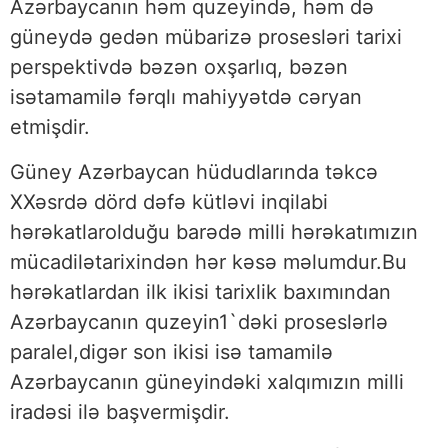
Azərbaycanın həm quzeyində, həm də
güneydə gedən mübarizə prosesləri tarixi
perspektivdə bəzən oxşarlıq, bəzən
isətamamilə fərqlı mahiyyətdə cəryan
etmişdir.
Güney Azərbaycan hüdudlarında təkcə
XXəsrdə dörd dəfə kütləvi inqilabi
hərəkatlarolduğu barədə milli hərəkatımızın
mücadilətarixindən hər kəsə məlumdur.Bu
hərəkatlardan ilk ikisi tarixlik baxımından
Azərbaycanın quzeyin1`dəki proseslərlə
paralel,digər son ikisi isə tamamilə
Azərbaycanın güneyindəki xalqımızın milli
iradəsi ilə başvermişdir.