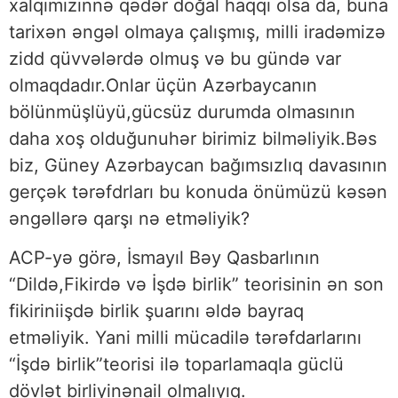
xalqımızınnə qədər doğal haqqı olsa da, buna
tarixən əngəl olmaya çalışmış, milli iradəmizə
zidd qüvvələrdə olmuş və bu gündə var
olmaqdadır.Onlar üçün Azərbaycanın
bölünmüşlüyü,gücsüz durumda olmasının
daha xoş olduğunuhər birimiz bilməliyik.Bəs
biz, Güney Azərbaycan bağımsızlıq davasının
gerçək tərəfdrları bu konuda önümüzü kəsən
əngəllərə qarşı nə etməliyik?
ACP-yə görə, İsmayıl Bəy Qasbarlının
“Dildə,Fikirdə və İşdə birlik” teorisinin ən son
fikiriniişdə birlik şuarını əldə bayraq
etməliyik. Yani milli mücadilə tərəfdarlarını
“İşdə birlik”teorisi ilə toparlamaqla güclü
dövlət birliyinənail olmalıyıq.