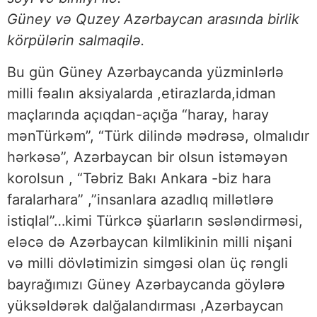
Güney və Quzey Azərbaycan arasında birlik
körpülərin salmaqilə.
Bu gün Güney Azərbaycanda yüzminlərlə
milli fəalın aksiyalarda ,etirazlarda,idman
maçlarında açıqdan-açığa “haray, haray
mənTürkəm”, “Türk dilində mədrəsə, olmalıdır
hərkəsə”, Azərbaycan bir olsun istəməyən
korolsun , “Təbriz Bakı Ankara -biz hara
faralarhara” ,”insanlara azadlıq millətlərə
istiqlal”…kimi Türkcə şüarların səsləndirməsi,
eləcə də Azərbaycan kilmlikinin milli nişani
və milli dövlətimizin simgəsi olan üç rəngli
bayrağımızı Güney Azərbaycanda göylərə
yüksəldərək dalğalandırması ,Azərbaycan