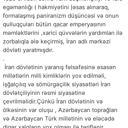
egəmənlığı ( hakmiyətini )əsas alınaraq,
formalaşmış paniranizm düşüncəsi və onun
qulluqçuları bütün qacar emperyasının
məmləktlərini ,xarici qüvvələrin yardımları ilə
zorbalıqla ələ keçirmiş, İran adlı mərkəzi
dövləti yaratmışdır.
.
İran dövlətinin yaranış fəlsəfəsinə əsasən
millətlərin milli kimliklərin yox edilməli,
işğalçılıq və sömürgəçilik siyasətləri İran
dövlətçiliyinin rəsmi siyasətinə
çevrilməlidir.Çünkü İran dövlətinin və
ölkəsinin var oluşu , Azərbaycan toprağları
və Azərbaycan Türk millətinin və eləcədə
digər xalqların yox olması ilə təriflənir.