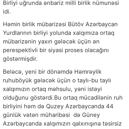
Birliyi uğrunda ənbariz milli birlik nümunəsi
idi.
Həmin birlik mübarizəsi Bütöv Azərbaycan
Yurdlarının birliyi yolunda xalqımıza ortaq
mübarizənin yaxın gələcək üçün ən
perespektivli bir siyasi proses olacağını
göstərmişdir.
Beləcə, yeni bir dönəmdə Həmrəylik
ruhuböyük gələcək üçün o taylı-bu taylı
xalqımızın ortaq məhsulu, yəni istəyi
olduğunu göstərdi.Bu ortaq mücadilənin ruh
birliyini həm də Quzey Azərbaycanda 44
günlük vətən müharibəsi də Güney
Azərbaycanda xalqımızın qalxınışına təsirsiz