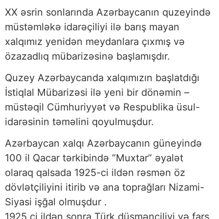
XX əsrin sonlarında Azərbaycanın quzeyində
müstəmləkə idarəçiliyi ilə barış mayan
xalqımız yenidən meydanlara çıxmış və
özazadlıq mübarizəsinə başlamışdır.
Quzey Azərbaycanda xalqımızın başlatdığı
İstiqlal Mübarizəsi ilə yeni bir dönəmin –
müstəqil Cümhuriyyət və Respublika üsul-
idarəsinin təməlini qoyulmuşdur.
Azərbaycan xalqı Azərbaycanın güneyində
100 il Qacar tərkibində “Muxtar” əyalət
olaraq qalsada 1925-ci ildən rəsmən öz
dövlətçiliyini itirib və ana toprağları Nizami-
Siyasi işğal olmuşdur .
1925 ci ildən sonra Türk düşmənçiliyi və fars