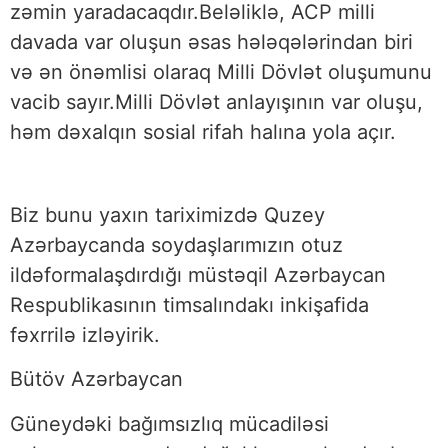
zəmin yaradacaqdır.Beləliklə, ACP milli
davada var oluşun əsas hələqələrindan biri
və ən önəmlisi olaraq Milli Dövlət oluşumunu
vacib sayır.Milli Dövlət anlayışının var oluşu,
həm dəxalqın sosial rifah halına yola açır.
Biz bunu yaxın tariximizdə Quzey
Azərbaycanda soydaşlarımızın otuz
ildəformalaşdırdığı müstəqil Azərbaycan
Respublikasının timsalındakı inkişafida
fəxrrilə izləyirik.
Bütöv Azərbaycan
Güneydəki bağımsızlıq mücadiləsi