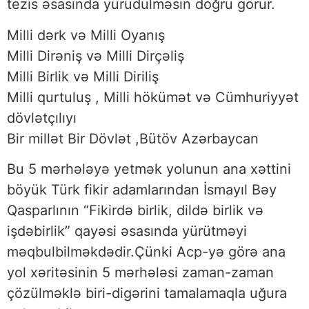
tezis əsasında yürüdülməsin doğru görür.
Milli dərk və Milli Oyanış
Milli Dirəniş və Milli Dirçəliş
Milli Birlik və Milli Diriliş
Milli qurtuluş , Milli hökümət və Cümhuriyyət
dövlətçılıyı
Bir millət Bir Dövlət ,Bütöv Azərbaycan
Bu 5 mərhələyə yetmək yolunun ana xəttini
böyük Türk fikir adamlarından İsmayıl Bəy
Qasparlının “Fikirdə birlik, dildə birlik və
işdəbirlik” qayəsi əsasında yürütməyi
məqbulbilməkdədir.Çünki Acp-yə görə ana
yol xəritəsinin 5 mərhələsi zaman-zaman
çözülməklə biri-digərini tamalamaqla uğura