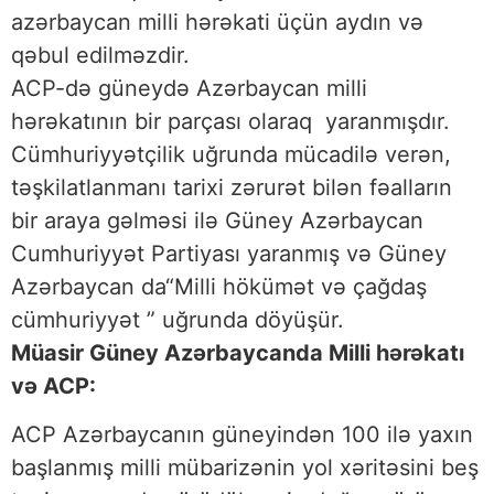
azərbaycan milli hərəkati üçün aydın və
qəbul edilməzdir.
ACP-də güneydə Azərbaycan milli
hərəkatının bir parçası olaraq yaranmışdır.
Cümhuriyyətçilik uğrunda mücadilə verən,
təşkilatlanmanı tarixi zərurət bilən fəalların
bir araya gəlməsi ilə Güney Azərbaycan
Cumhuriyyət Partiyası yaranmış və Güney
Azərbaycan da“Milli hökümət və çağdaş
cümhuriyyət ” uğrunda döyüşür.
Müasir Güney Azərbaycanda Milli hərəkatı
və ACP:
ACP Azərbaycanın güneyindən 100 ilə yaxın
başlanmış milli mübarizənin yol xəritəsini beş