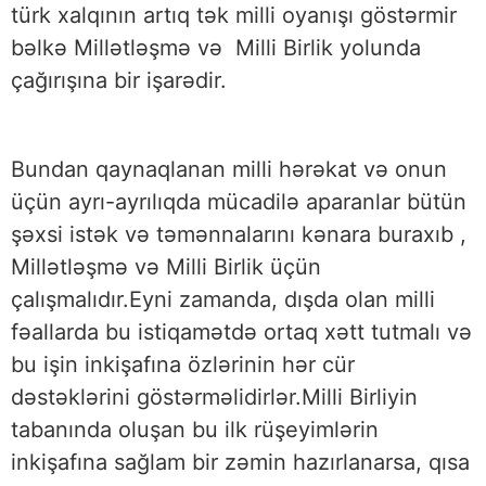
türk xalqının artıq tək milli oyanışı göstərmir
bəlkə Millətləşmə və Milli Birlik yolunda
çağırışına bir işarədir.
Bundan qaynaqlanan milli hərəkat və onun
üçün ayrı-ayrılıqda mücadilə aparanlar bütün
şəxsi istək və təmənnalarını kənara buraxıb ,
Millətləşmə və Milli Birlik üçün
çalışmalıdır.Eyni zamanda, dışda olan milli
fəallarda bu istiqamətdə ortaq xətt tutmalı və
bu işin inkişafına özlərinin hər cür
dəstəklərini göstərməlidirlər.Milli Birliyin
tabanında oluşan bu ilk rüşeyimlərin
inkişafına sağlam bir zəmin hazırlanarsa, qısa