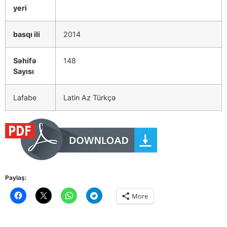
yeri
basqı ili
2014
Səhifə
148
Sayısı
Lafabe
Latin Az Türkçə
Paylaş:
More