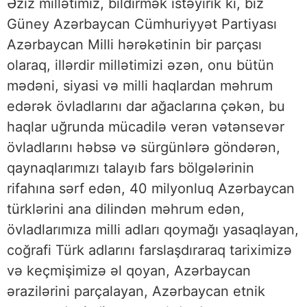
Əziz millətimiz,
bildirmək istəyirik ki, biz
Güney Azərbaycan Cümhuriyyət Partiyası
Azərbaycan Milli hərəkətinin bir parçası
olaraq, illərdir millətimizi əzən, onu bütün
mədəni, siyasi və milli haqlardan məhrum
edərək övladlarını dar ağaclarına çəkən, bu
haqlar uğrunda mücadilə verən vətənsevər
övladlarını həbsə və sürgünlərə göndərən,
qaynaqlarımızı talayıb fars bölgələrinin
rifahına sərf edən, 40 milyonluq Azərbaycan
türklərini ana dilindən məhrum edən,
övladlarımıza milli adları qoymağı yasaqlayan,
coğrafi Türk adlarını farslaşdıraraq tariximizə
və keçmişimizə əl qoyan, Azərbaycan
ərazilərini parçalayan, Azərbaycan etnik