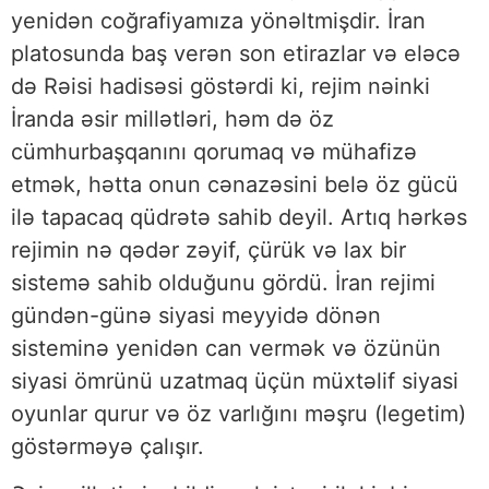
yenidən coğrafiyamıza yönəltmişdir. İran
platosunda baş verən son etirazlar və eləcə
də Rəisi hadisəsi göstərdi ki, rejim nəinki
İranda əsir millətləri, həm də öz
cümhurbaşqanını qorumaq və mühafizə
etmək, hətta onun cənazəsini belə öz gücü
ilə tapacaq qüdrətə sahib deyil. Artıq hərkəs
rejimin nə qədər zəyif, çürük və lax bir
sistemə sahib olduğunu gördü. İran rejimi
gündən-günə siyasi meyyidə dönən
sisteminə yenidən can vermək və özünün
siyasi ömrünü uzatmaq üçün müxtəlif siyasi
oyunlar qurur və öz varlığını məşru (legetim)
göstərməyə çalışır.