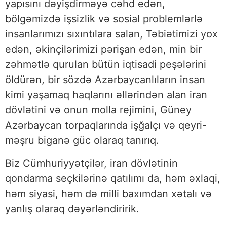
yapısını dəyişdirməyə cəhd edən,
bölgəmizdə işsizlik və sosial problemlərlə
insanlarımızı sıxıntılara salan, Təbiətimizi yox
edən, əkinçilərimizi pərişan edən, min bir
zəhmətlə qurulan bütün iqtisadi peşələrini
öldürən, bir sözdə Azərbaycanlıların insan
kimi yaşamaq haqlarını əllərindən alan iran
dövlətini və onun molla rejimini, Güney
Azərbaycan torpaqlarında işğalçı və qeyri-
məşru biganə güc olaraq tanırıq.
Biz Cümhuriyyətçilər, iran dövlətinin
qondarma seçkilərinə qatılımı da, həm əxlaqi,
həm siyasi, həm də milli baxımdan xətalı və
yanlış olaraq dəyərləndiririk.