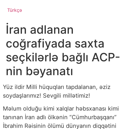
Türkçə
İran adlanan
coğrafiyada saxta
seçkilərlə bağlı ACP-
nin bəyanatı
Yüz ildir Milli hüquqları tapdalanan, əziz
soydaşlarımız! Sevgili millətimiz!
Məlum olduğu kimi xalqlar həbsxanası kimi
tanınan İran adlı ölkənin “Cümhurbaşqanı”
İbrahim Rəisinin ölümü dünyanın diqqətini