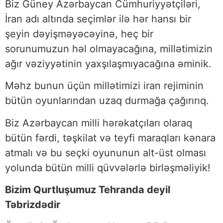
Biz Güney Azərbaycan Cümhuriyyətçiləri,
İran adı altında seçimlər ilə hər hansı bir
şeyin dəyişməyəcəyinə, heç bir
sorunumuzun həl olmayacağına, millətimizin
ağır vəziyyətinin yaxşılaşmıyacağına əminik.
Məhz bunun üçün millətimizi iran rejiminin
bütün oyunlarından uzaq durmağa çağırırıq.
Biz Azərbaycan milli hərəkatçıları olaraq
bütün fərdi, təşkilat və teyfi maraqları kənara
atmalı və bu seçki oyununun alt-üst olması
yolunda bütün milli qüvvələrlə birləşməliyik!
Bizim Qurtluşumuz Tehranda deyil
Təbrizdədir