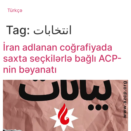
Türkçə
Tag:
انتخابات
İran adlanan coğrafiyada
saxta seçkilərlə bağlı ACP-
nin bəyanatı