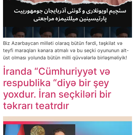
Biz Azərbaycan milləti olaraq bütün fərdi, təşkilat və
teyfi maraqları kənara atmalı və bu seçki oyununun alt-
üst olması yolunda bütün milli qüvvələrlə birləşməliyik!
İranda “Cümhuriyyət və
respublika “diyə bir şey
yoxdur. İran seçkiləri bir
təkrarı teatrdır