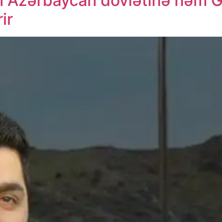
m Azərbaycan dövlətinə həm G
ir