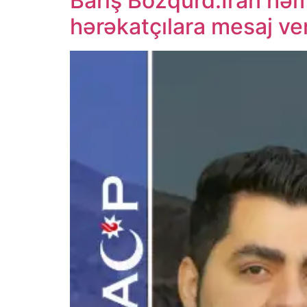
Barış Bozqurd:İran hə
hərəkatçılara mesaj ver