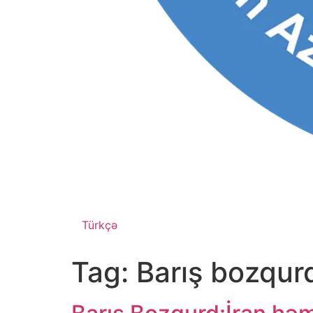
Türkçə
Tag:
Barış bozqur