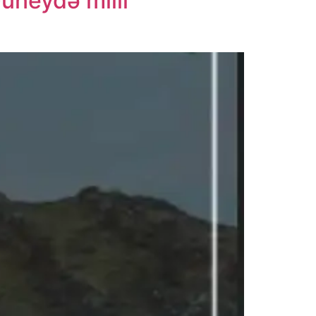
üneydə milli