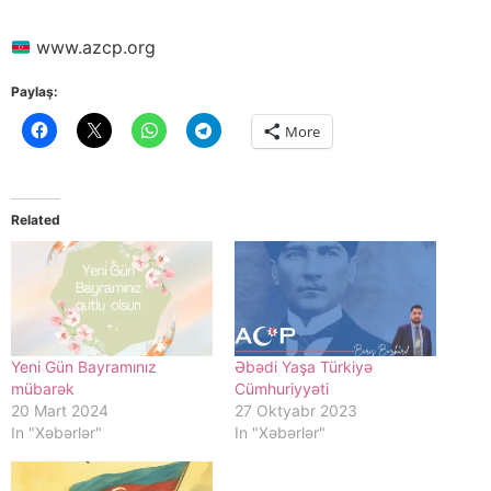
www.azcp.org
Paylaş:
More
Related
Yeni Gün Bayramınız
Əbədi Yaşa Türkiyə
mübarək
Cümhuriyyəti
20 Mart 2024
27 Oktyabr 2023
In "Xəbərlər"
In "Xəbərlər"