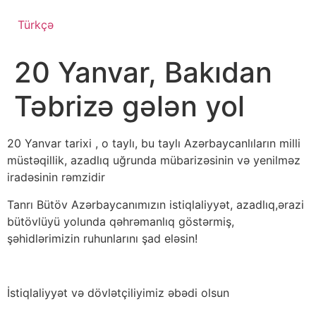
Türkçə
20 Yanvar, Bakıdan
Təbrizə gələn yol
20 Yanvar tarixi , o taylı, bu taylı Azərbaycanlıların milli
müstəqillik, azadlıq uğrunda mübarizəsinin və yenilməz
iradəsinin rəmzidir
Tanrı Bütöv Azərbaycanımızın istiqlaliyyət, azadlıq,ərazi
bütövlüyü yolunda qəhrəmanlıq göstərmiş,
şəhidlərimizin ruhunlarını şad eləsin!
İstiqlaliyyət və dövlətçiliyimiz əbədi olsun