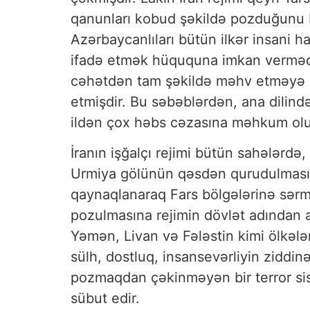
qanunları kobud şəkildə pozduğunu BM
Azərbaycanlıları bütün ilkər insani h
ifadə etmək hüququna imkan vermədiy
cəhətdən tam şəkildə məhv etməyə ç
etmişdir. Bu səbəblərdən, ana dilində
ildən çox həbs cəzasına məhkum olun
İranın işğalçı rejimi bütün sahələrdə
Urmiya gölünün qəsdən qurudulması və
qaynaqlanaraq Fars bölgələrinə sərma
pozulmasına rejimin dövlət adından aç
Yəmən, Livan və Fələstin kimi ölkələr
sülh, dostluq, insansevərliyin ziddi
pozmaqdan çəkinməyən bir terror sist
sübut edir.