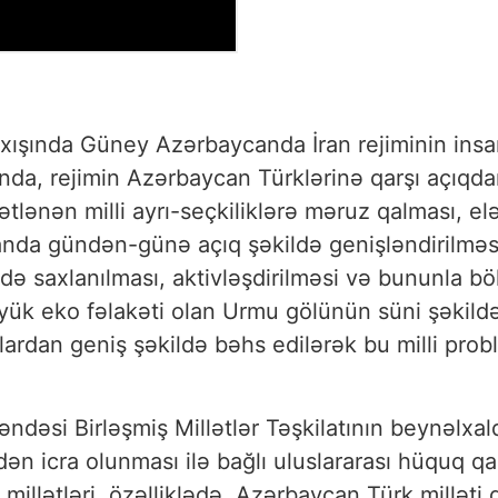
ışında Güney Azərbaycanda İran rejiminin insan
manda, rejimin Azərbaycan Türklərinə qarşı açıqd
ətlənən milli ayrı-seçkiliklərə məruz qalması, e
nda gündən-günə açıq şəkildə genişləndirilməsi i
də saxlanılması, aktivləşdirilməsi və bununla b
ük eko fəlakəti olan Urmu gölünün süni şəkildə 
ılardan geniş şəkildə bəhs edilərək bu milli probl
si Birləşmiş Millətlər Təşkilatının beynəlxalq
ən icra olunması ilə bağlı uluslararası hüquq q
rs millətləri, özəlliklədə, Azərbaycan Türk millət