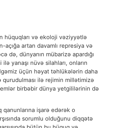
 hüquqları və ekoloji vəziyyətlə
an-açığa artan davamlı represiya və
ləcə də, dünyanın mübarizə apardığı
lə yanaşı nüvə silahları, onların
ölgəmiz üçün həyat təhlükələrin daha
qurudulması ilə rejimin millətimizə
emlər birbəbir dünya yetgililərinin də
 qanunlarına işarə edərək o
arşısında sorumlu olduğunu diqqətə
i qarşısında bütün bu hüquq və