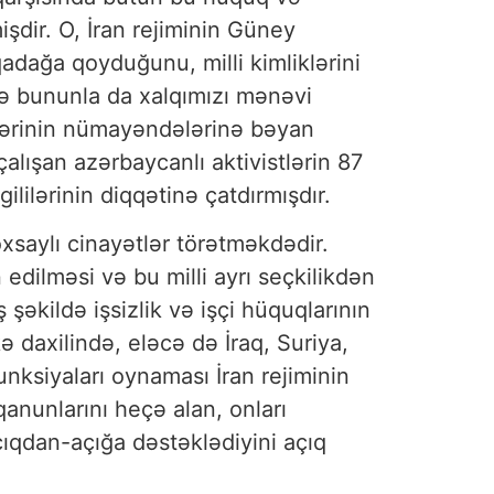
şdir. O, İran rejiminin Güney
qadağa qoyduğunu, milli kimliklərini
ə bununla da xalqımızı mənəvi
lərinin nümayəndələrinə bəyan
alışan azərbaycanlı aktivistlərin 87
lərinin diqqətinə çatdırmışdır.
oxsaylı cinayətlər törətməkdədir.
dilməsi və bu milli ayrı seçkilikdən
əkildə işsizlik və işçi hüquqlarının
 daxilində, eləcə də İraq, Suriya,
unksiyaları oynaması İran rejiminin
anunlarını heçə alan, onları
ıqdan-açığa dəstəklədiyini açıq