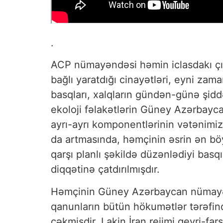
.
ACP nümayəndəsi həmin iclasdakı çıx
bağlı yaratdığı cinayətləri, eyni za
basqları, xalqların gündən-günə şidd
ekoloji fəlakətlərin Güney Azərbayca
ayrı-ayrı komponentlərinin vətənimiz
da artmasında, həmçinin əsrin ən böy
qarşı planlı şəkildə düzənlədiyi basq
diqqətinə çatdırılmışdır.
Həmçinin Güney Azərbaycan nümayəndə
qanunların bütün hökumətlər tərəfind
çəkmişdir. Lakin İran rejimi qeyri-fa