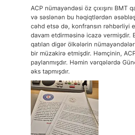
ACP nümayəndəsi öz çıxışını BMT qa
və səslənən bu həqiqtlərdən əsəbləş
cəhd etsə də, konfransın rəhbərliyi 
davam etdirməsinə icazə vermişdir
qatılan digər ölkələrin nümayəndələr
bir müzakirə etmişdir. Həmçinin, ACP
paylanmışdır. Həmin vərqələrdə Güne
əks tapmışdır.