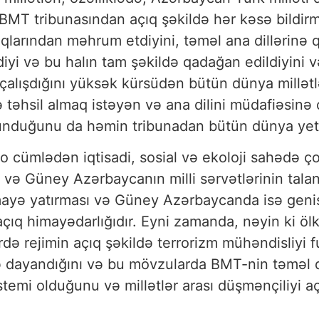
T tribunasından açıq şəkildə hər kəsə bildirmi
aqlarından məhrum etdiyini, təməl ana dillərinə 
i və bu halın tam şəkildə qadağan edildiyini v
alışdığını yüksək kürsüdən bütün dünya millət
 təhsil almaq istəyən və ana dilini müdafiəsinə ç
duğunu da həmin tribunadan bütün dünya yetgili
, o cümlədən iqtisadi, sosial və ekoloji sahədə ç
 Güney Azərbaycanın milli sərvətlərinin talan e
yə yatırması və Güney Azərbaycanda isə geniş ş
ıq himayədarlığıdır. Eyni zamanda, nəyin ki ölkə
də rejimin açıq şəkildə terrorizm mühəndisliyi f
nə dayandığını və bu mövzularda BMT-nin təməl q
emi olduğunu və millətlər arası düşmənçiliyi aç