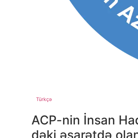
Türkçə
ACP-nin İnsan Ha
dəki əsarətdə olan 