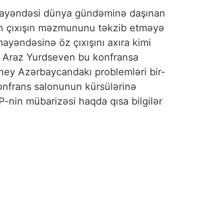
ümayəndəsi dünya gündəminə daşınan
lən çıxışın məzmununu təkzib etməyə
ayəndəsinə öz çıxışını axıra kimi
 Araz Yurdseven bu konfransa
Güney Azərbaycandakı problemləri bir-
konfrans salonunun kürsülərinə
-nin mübarizəsi haqda qısa bilgilər