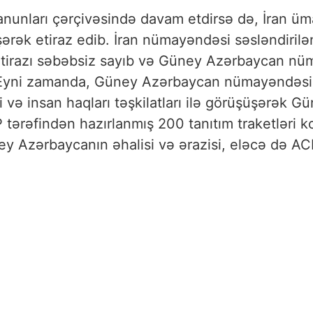
nunları çərçivəsində davam etdirsə də, İran 
ərək etiraz edib. İran nümayəndəsi səsləndiri
etirazı səbəbsiz sayıb və Güney Azərbaycan nüm
. Eyni zamanda, Güney Azərbaycan nümayəndəsi
i və insan haqları təşkilatları ilə görüşüşərək 
 tərəfindən hazırlanmış 200 tanıtım traketləri 
y Azərbaycanın əhalisi və ərazisi, eləcə də ACP