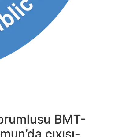
sorumlusu BMT-
rmun’da çıxışı-