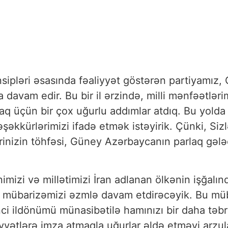
rinsipləri əsasında fəaliyyət göstərən partiyamı
 davam edir. Bu bir il ərzində, milli mənfəətlə
aq üçün bir çox uğurlu addımlar atdıq. Bu yolda
şəkkürlərimizi ifadə etmək istəyirik. Çünki, Sizl
inizin töhfəsi, Güney Azərbaycanın parlaq gələc
imizi və millətimizi İran adlanan ölkənin işğalı
 mübarizəmizi əzmlə davam etdirəcəyik. Bu müba
 ildönümü münasibətilə hamınızı bir daha təbrik 
yətlərə imza atmaqla uğurlar əldə etməyi arzula