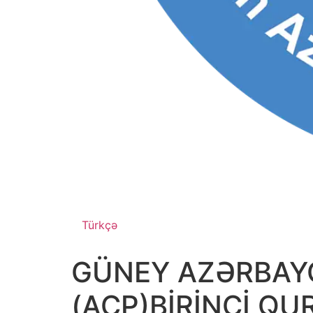
Türkçə
GÜNEY AZƏRBAY
(ACP)BİRİNCİ Q