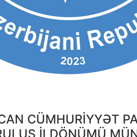
CAN CÜMHURİYYƏT PA
URULUŞ İLDÖNÜMÜ MÜN