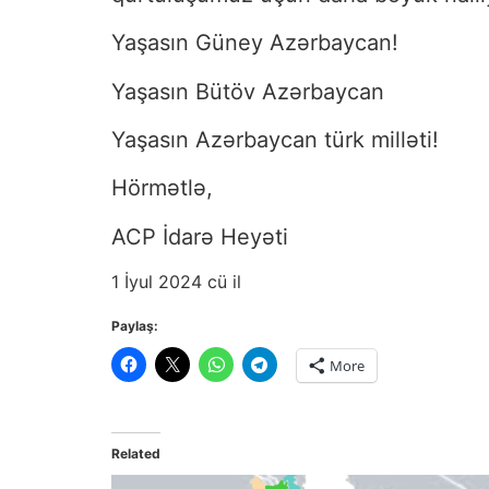
Yaşasın Güney Azərbaycan!
Yaşasın Bütöv Azərbaycan
Yaşasın Azərbaycan türk milləti!
Hörmətlə,
ACP İdarə Heyəti
1 İyul 2024 cü il
Paylaş:
More
Related