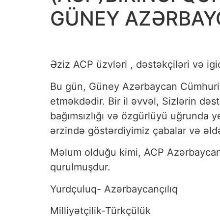
GÜNEY AZƏRBAYC
Əziz ACP üzvləri , dəstəkçiləri və i
Bu gün, Güney Azərbaycan Cümhuriyy
etməkdədir. Bir il əvvəl, Sizlərin də
bağımsızlığı və özgürlüyü uğrunda y
ərzində göstərdiyimiz çabalar və əldə
Məlum olduğu kimi, ACP Azərbaycan tü
qurulmuşdur.
Yurdçuluq- Azərbaycançılıq
Milliyətçilik-Türkçülük