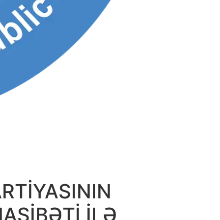
RTİYASININ
ASİBƏTİ İLƏ