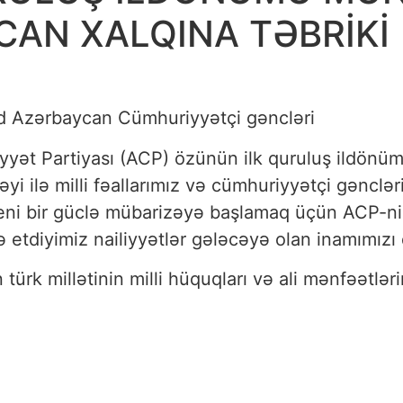
AN XALQINA TƏBRİKİ
gid Azərbaycan Cümhuriyyətçi gəncləri
ət Partiyası (ACP) özünün ilk quruluş ildönüm
stəyi ilə milli fəallarımız və cümhuriyyətçi gənc
eni bir güclə mübarizəyə başlamaq üçün ACP-ni 
 etdiyimiz nailiyyətlər gələcəyə olan inamımızı 
rk millətinin milli hüquqları və ali mənfəətlər