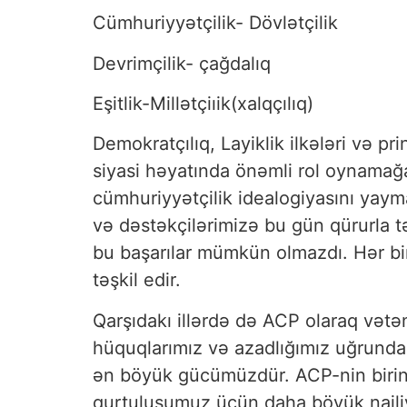
Cümhuriyyətçilik- Dövlətçilik
Devrimçilik- çağdalıq
Eşitlik-Millətçiıik(xalqçılıq)
Demokratçılıq, Layiklik ilkələri və p
siyasi həyatında önəmli rol oynamağa
cümhuriyyətçilik idealogiyasını yaym
və dəstəkçilərimizə bu gün qürurla tə
bu başarılar mümkün olmazdı. Hər bir
təşkil edir.
Qarşıdakı illərdə də ACP olaraq vətən
hüquqlarımız və azadlığımız uğrunda
ən böyük gücümüzdür. ACP-nin birinci
qurtuluşumuz üçün daha böyük nailiy