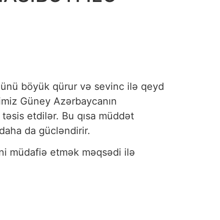
ünü böyük qürur və sevinc ilə qeyd
lərimiz Güney Azərbaycanın
təsis etdilər. Bu qısa müddət
daha da gücləndirir.
ini müdafiə etmək məqsədi ilə