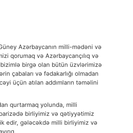
z, Güney Azərbaycanın milli-mədəni və
rimizi qorumaq və Azərbaycançılıq və
 bizimlə birgə olan bütün üzvlərimizə
ərin çabaları və fədakarlığı olmadan
əyi üçün atılan addımların təməlini
ndan qurtarmaq yolunda, milli
rizədə birliyimiz və qətiyyətimiz
edir, gələcəkdə milli birliyimiz və
yırıq.