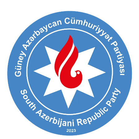
Ski
t
conten