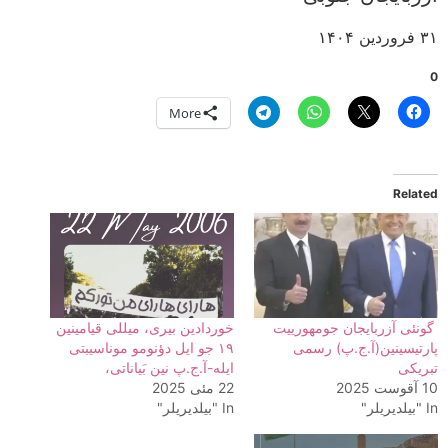
۳۱ فروردین ۱۴۰۴
0
More
Related
گونئی آزربایجان جومهورییت
خوردادین بیری، میللی قیامینین
پارتیسینین(آ.ج.پ) رسمی
۱۹ جو ایل دؤنومو موناسیبتی
تبریکی
ایله-آ.ج.پ نین بَیاناتی،
10 آقوست 2025
22 مئی 2025
In "بیلدیریلر"
In "بیلدیریلر"