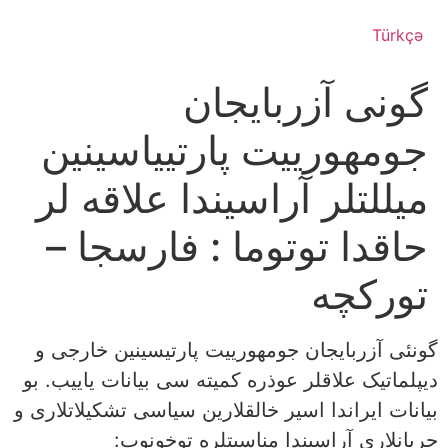
Türkçə
گونی آزربایجان
جومهورییت پارتییاسینین
میللتلر آراسیندا علاقه لر
حاقدا توتوما : فارسجا –
تورکچه
گونئی آزربایجان جومهورییت پارتیسینین خارجی و
دیپلماتیک علاقلر عوذره کمیته سی بیانات یاییب. بو
بیانات ایراندا اسیر خالقلارین سياسی تشکیلاتلاری و
جریانلاری آراسیندا مناسبتلره توخونوب: