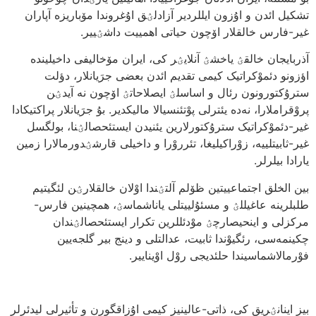
تشکیل ائدن و اۇزون ایللردیر آزادلؽق اۇغروندا مۆباریزه آپاران
غیر-فارس خالقلار اۆچون حیاتی اهمییت داشؽییر.
آذربایجان خالقؽ یاخشؽ آنلایؽر کی، ایران مۆخالیفی داخیلینده
اؤزونو دئموْکراتیک کیمی تقدیم ائدن بعضی جرَیانلار، دؤلت
سترۇکتورونون رئال و اساسلؽ ایصلاحاتؽ اۆچون نه آیدؽن
پروْقراملارا، نه‌ده یئترلی پوْتئنسیالا مالیکدیر. بۇ جرَیانلار پراکتیکادا
غیر-دئموْکراتیک سترۇکتورلارین یئنیدن ایستئحصالؽنا، بولگسل
غیر-ثابیتلییه، زوْراکیلیغا، تئرروْرا و داخیلی قارشؽدورمالارا زمین
یارادا بیلرلر.
بین الخلق اجتماعییتین ظۆلم آلتؽندا اوْلان خالقلارؽن لئگیتیم
طلبلرینه عاغیللؽ و مسئۇلییتلی یاناشماسؽ، همچینین فارس-
مرکزلی و اینحیصارچؽ موْدئللرین تکرار ایستئحصالؽندان
چکینمه‌سی، رئگیوْندا ثابیت، عدالتلی و دینج بیر گلجه‌یین
فوْرمالاشماسیندا حلئدیجی روْل اوْیناییر.
بیز اینانؽریق کی، ذاتی-عالینیز کیمی اۇزاقگورن و تأثیرلی لیدئرلر