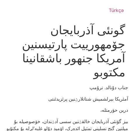
Türkçə
گونئی آذربایجان
جۆمهورییت پارتیسنین
آمریکا جنهور باشقانینا
مکتوبو
جناب دوْنالد. ترۇمپ
آمئریکا بیرلشمیش شتاتلارؽنین پرئزیدئنتی
درین حؤرمتله،
بیز گۆنئی آذربایجان خالقؽنین سسی آدؽندان، خۆصوصیله بۇ
میلتین گنج نسلینی تمثیل ائده‌رک، اۆمید دوْلو غلبه’لرله بۇ مکتۇبو