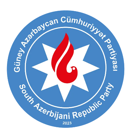
Ski
t
conten