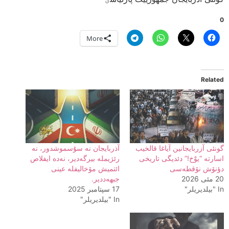
0
More
Related
گونئی آزربایجانین آیاغا قالخیب
آذربایجان نه سۇسموشدور، نه
اسارته “یوْخ!” دئدیگی تاریخی
رئژیمله بیرگه‌دیر، نه‌ده ایفلاص
دؤنۆش نۆقطه‌سی
ائتمیش مۆخالیفله عینی
20 مئی 2026
جبهه‌ددیر.
In "بیلدیریلر"
17 سپتامبر 2025
In "بیلدیریلر"