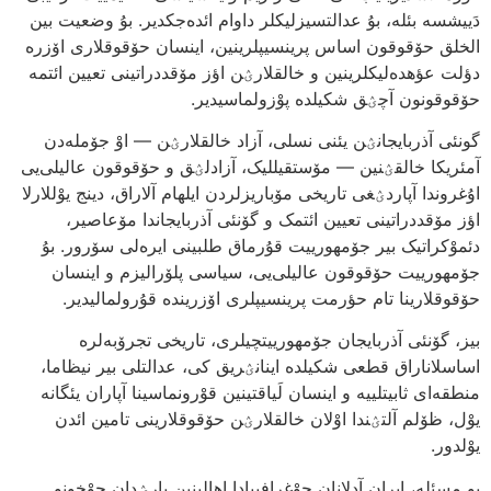
دَییشسه بئله‌، بۇ عدالتسیزلیکلر داوام ائده‌جکدیر. بۇ وضعیت بین
الخلق حۆقوقون اساس پرینسیپلرینین، اینسان حۆقوقلاری اۆزره
دؤلت عؤهده‌لیکلرینین و خالقلارؽن اؤز مۆقددراتینی تعیین ائتمه
حۆقوقونون آچؽق شکیلده پوْزولماسیدیر.
گونئی آذربایجانؽن یئنی نسلی، آزاد خالقلارؽن — اوْ جۆمله‌دن
آمئریکا خالقؽنین — مۆستقیللیک، آزادلؽق و حۆقوقون عالیلی‌یی
اۇغروندا آپاردؽغی تاریخی مۆباریزلردن ایلهام آلاراق، دینج یوْللارلا
اؤز مۆقددراتینی تعیین ائتمک و گۆنئی آذربایجاندا مۆعاصیر،
دئموْکراتیک بیر جۆمهورییت قۇرماق طلبینی ایره‌لی سۆرور. بۇ
جۆمهورییت حۆقوقون عالیلی‌یی، سیاسی پلۆرالیزم و اینسان
حۆقوقلارینا تام حؤرمت پرینسیپلری اۆزرینده قۇرولمالیدیر.
بیز، گۆنئی آذربایجان جۆمهورییتچیلری، تاریخی تجرۆبه‌لره
اساسلاناراق قطعی شکیلده اینانؽریق کی، عدالتلی بیر نیظاما،
منطقه‌ای ثابیتلییه و اینسان لَیاقتینین قوْرونماسینا آپاران یئگانه
یوْل، ظۆلم آلتؽندا اوْلان خالقلارؽن حۆقوقلارینی تامین ائدن
یوْلدور.
بو مسئله‌، ایران آدلانان جوْغرافییادا اهالینین یارؽدان چوْخونو