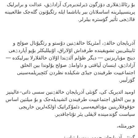
بۇ رئاللؽقلاری دۆزگون دَیرلندیره‌رک آزادلؽق، عدالت و برابرلیک
پرینسیپلرینه اساسلانان بیر یاناشما ایله رئگیوْنون گله‌جک طالعیینه
قالؽجی تأثیر گؤستره بیلرلر.
آذربایجان خالقؽ، آمئریکا خالقؽنین دوْستو و رئگیوْنال صۆلح و
ثابیتلی‌یین تشویقینده طرفداش اوْلاراق، اوْنیللیکلر بوْیو آپاردؽغی
دینج مۆباریزنین — دیگر ظۆلم آلتؽندا اوْلان خالقلارلا بیرلیکده —
آزادلؽق، اینسان لَیاقتی و داواملؽ صۆلح یوْلوندا بین الخلق
اجتماعییت طرفیندن جیدّی شکیلده نظردن کئچیریلمه‌سینی
گؤزلَییر.
اومید ائدیریک کی، گۆنئی آذربایجان خالقؽنین سسی ذاتی-عالینیز
و بین الخلق اجتماعییت طرفیندن ائشیدیله‌جک و بۇ میلتین اساس
حۆقوقلارینین مۆدافیعه‌سی دئموْکراتیک اؤلکه‌لرین خاریجی
سیاست گۆندمینده لایقلی یئر تۇتاجاقدیر.
حورمتله،
گونئی آذربایجان جمهورییت پارتیاسؽ