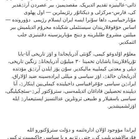
ذاتی-عالینیزه تقدیم ائدیریک. مقصدیمیز، بیر عصردن آرتؽقدیر
کی، فارس-مرکزلی و دیکتاتوْر رئژیملرین — اول پهلوی
موْنارخییاسی، داها سوْنرا ایسه ایران ایسلام رژیمی دؤورونده —
اساس حۆقوقلاریندان سیستئملی شکیلده محرۇم ائدیلمیش بیر
میلتین مشروع طلبلرینه و دینج مۆباریزسینه دقتینیزی جلب
ائتمکدیر.
معلۇم اوْلدوغو کیمی، گۆنئی آذربایجاندا و اؤز تاریخی آتا-بابا
توْرپاقلاریندا یاشایان تخمینا ۳۰ میلیوْن آذربایجانلؽ زنگین تاریخی،
دیلی و معدنی کیملییه مالیکدیر. سوْن یۆز ایلدن آرتؽق مۆدتده
آذربایجان خالقؽ، اؤز سیاسی و میللی ایراده‌سینه ضید اوْلاراق،
ایرانؽن سیاسی جوْغرافییاسی داخیلینده کیملی‌یین اینکارؽ، آنا
دیلینده تحصیلین قاداغان ائدیلمه‌سی، سترۇکتور آیرؽ-سئچکیلیگی،
سیاسی باسقیلار و طبیعی ثروتلرین عدالتسیز ایستیعمارؽ ایله
اۆزلشمیشدیر.
ایراندا مؤوجود اوْلان اداره‌ئتمه و دؤلت سترۇکتورو ائله
فوْرمالاشدیریلیب کی، حتی رئژیم و یا سیاسی حاکیمییت ترکیبی