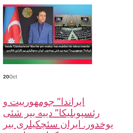
20
Oct
ایراندا” جومهورییت و
رئسپوبلیکا” دییه بیر شئی
یوخدور. ایران سئچکیلری بیر