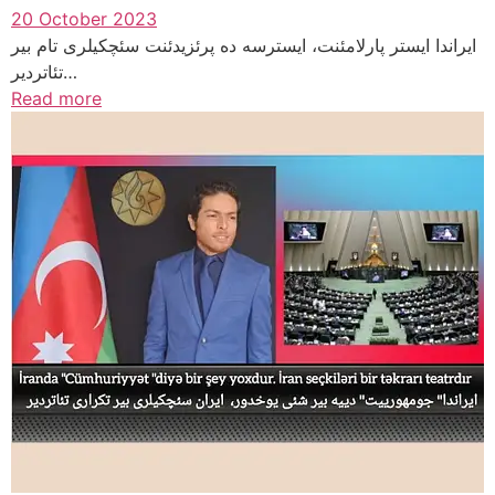
20 October 2023
ایراندا ایستر پارلامئنت، ایسترسه ده پرئزیدئنت سئچکیلری تام بیر
تئاتردیر…
Read more