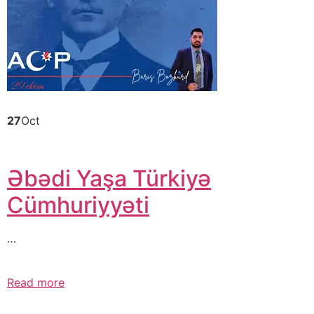
27
Oct
Əbədi Yaşa Türkiyə
Cümhuriyyəti
…
Read more