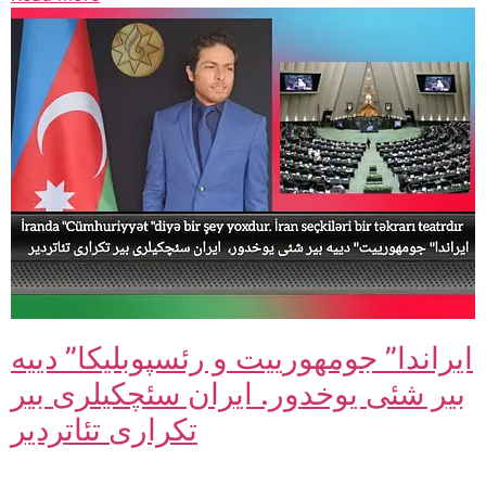
ایراندا” جومهورییت و رئسپوبلیکا” دییه
بیر شئی یوخدور. ایران سئچکیلری بیر
تکراری تئاتردیر