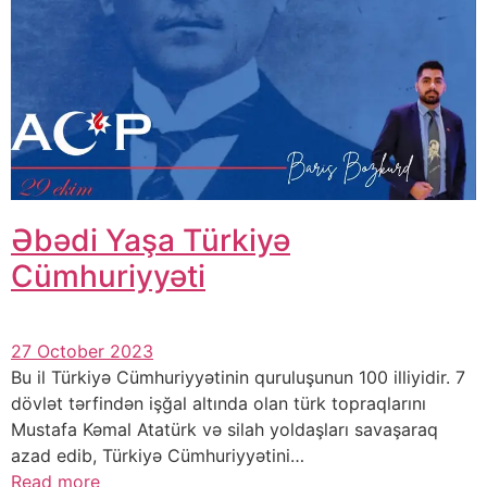
Əbədi Yaşa Türkiyə
Cümhuriyyəti
27 October 2023
Bu il Türkiyə Cümhuriyyətinin quruluşunun 100 illiyidir. 7
dövlət tərfindən işğal altında olan türk topraqlarını
Mustafa Kəmal Atatürk və silah yoldaşları savaşaraq
azad edib, Türkiyə Cümhuriyyətini…
Read more