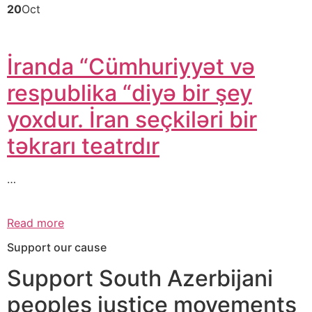
20
Oct
İranda “Cümhuriyyət və
respublika “diyə bir şey
yoxdur. İran seçkiləri bir
təkrarı teatrdır
…
Read more
Support our cause
Support South Azerbijani
peoples justice movements