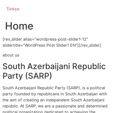
Türkçə
Home
[rev_slider alias=”wordpress-post-slider1-12″
slidertitle=”WordPress Post Slider1 EN”][/rev_slider]
about us
South Azerbaijani Republic
Party (SARP)
South Azerbaijani Republic Party (SARP), is a political
party founded by republicans in South Azerbaijan with
the aim of creating an independent South Azerbaijani
republic. At SARP, we are a passionate and determined
political organization dedicated to achieving the